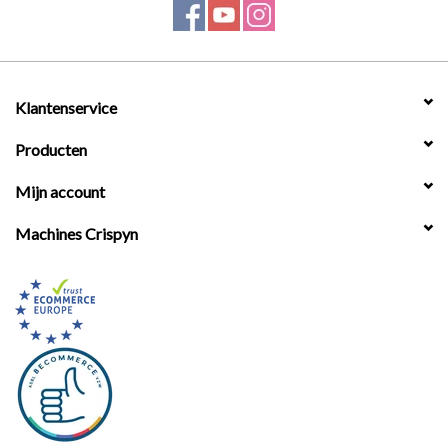
Werkplaatsinrichting |
Machines |
Klantenservice
Producten
Cadeaubonnen &
Relatiegeschenken |
Mijn account
Machines Crispyn
Onderdelen |
Oliën & Smeermiddelen |
TIPS & KENNIS