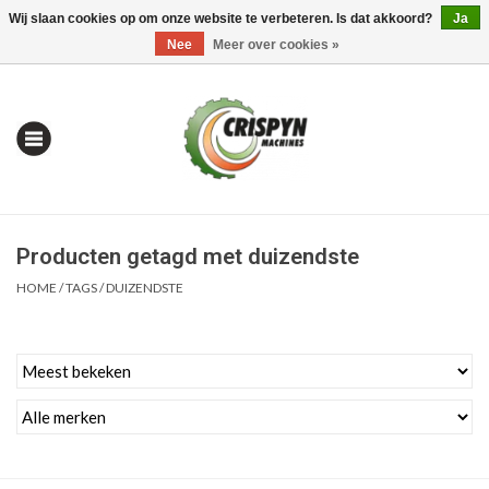
Wij slaan cookies op om onze website te verbeteren. Is dat akkoord?
Ja
0 Artikelen - €0,00
Mijn account / Registreren
Nee
Meer over cookies »
Producten getagd met duizendste
HOME
/
TAGS
/
DUIZENDSTE
Home
| Alles om te Meten |
Alles om te Boren |