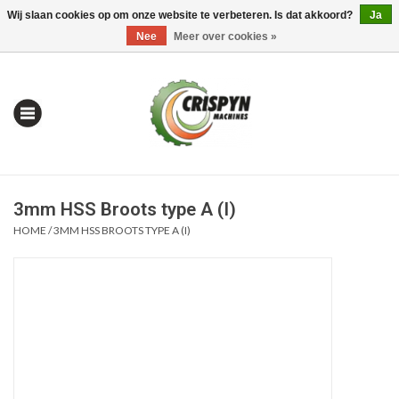
Wij slaan cookies op om onze website te verbeteren. Is dat akkoord?
Ja
0 Artikelen - €0,00
Mijn account / Registreren
Nee
Meer over cookies »
3mm HSS Broots type A (I)
HOME
/
3MM HSS BROOTS TYPE A (I)
Home
| Alles om te Meten |
Alles om te Boren |