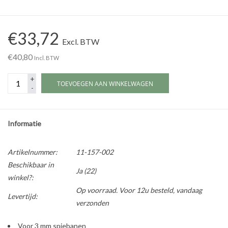
Werkplaatsinrichting |
€33,72
Excl. BTW
Machines |
€40,80
Incl. BTW
+
Cadeaubonnen &
TOEVOEGEN AAN WINKELWAGEN
-
Relatiegeschenken |
Onderdelen |
Informatie
Oliën & Smeermiddelen |
Artikelnummer:
11-157-002
Beschikbaar in
Ja
(22)
winkel?:
TIPS & KENNIS
Op voorraad. Voor 12u besteld, vandaag
Levertijd:
verzonden
Voor 3 mm spiebanen