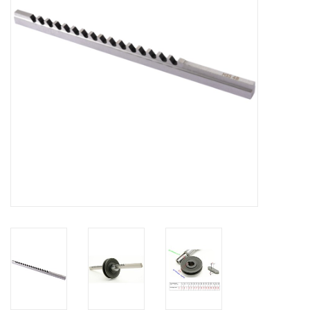
Alles om te Frezen |
Alles om te Draaien |
Alles om te Zagen |
Alles om te Lassen |
Schroefdraad snijden |
Veiligheid |
Verspaanbaar materiaal |
Varia |