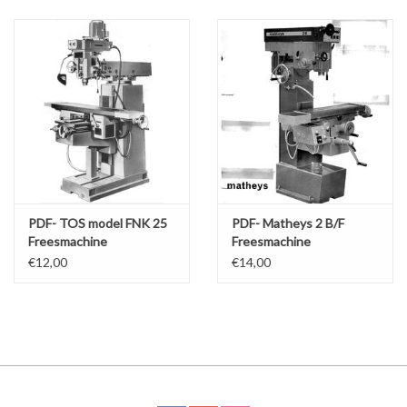
Alles om te Frezen |
Alles om te Draaien |
Alles om te Zagen |
Alles om te Lassen |
PDF- TOS model FNK 25
PDF- Matheys 2 B/F
Freesmachine
Freesmachine
Schroefdraad snijden |
€12,00
€14,00
Veiligheid |
Verspaanbaar materiaal |
Varia |