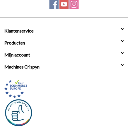
Werkplaatsinrichting |
Machines |
Klantenservice
Producten
Cadeaubonnen &
Relatiegeschenken |
Mijn account
Machines Crispyn
Onderdelen |
Oliën & Smeermiddelen |
TIPS & KENNIS