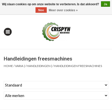
Wij slaan cookies op om onze website te verbeteren. Is dat akkoord?
Ja
0 Artikelen - €0,00
Mijn account / Registreren
Nee
Meer over cookies »
Handleidingen freesmachines
HOME
/
VARIA |
/
HANDLEIDINGEN |
/
HANDLEIDINGEN FREESMACHINES
Home
| Alles om te Meten |
Alles om te Boren |