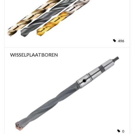
Alles om te Frezen |
Alles om te Draaien |
496
Alles om te Zagen |
WISSELPLAATBOREN
Alles om te Lassen |
Schroefdraad snijden |
Veiligheid |
Verspaanbaar materiaal |
Varia |
0