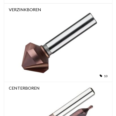
VERZINKBOREN
Werkplaatsinrichting |
Machines |
Cadeaubonnen &
Relatiegeschenken |
Onderdelen |
10
Oliën & Smeermiddelen |
CENTERBOREN
TIPS & KENNIS