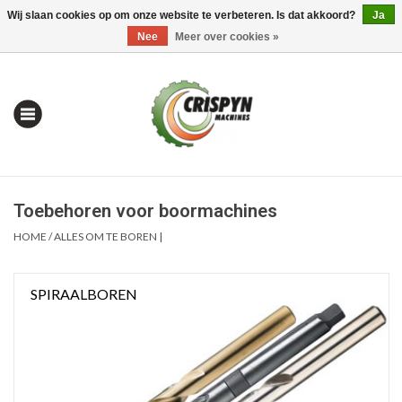
Wij slaan cookies op om onze website te verbeteren. Is dat akkoord?
Ja
0 Artikelen - €0,00
Mijn account / Registreren
Nee
Meer over cookies »
Toebehoren voor boormachines
HOME
/
ALLES OM TE BOREN |
SPIRAALBOREN
Home
| Alles om te Meten |
Alles om te Boren |