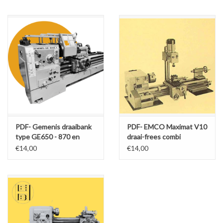
PDF- Gemenis draaibank
PDF- EMCO Maximat V10
type GE650 - 870 en
draai-frees combi
1000
€14,00
€14,00