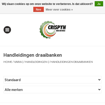
Wij slaan cookies op om onze website te verbeteren. Is dat akkoord?
Ja
0 Artikelen - €0,00
Mijn account / Registreren
Nee
Meer over cookies »
Handleidingen draaibanken
HOME
/
VARIA |
/
HANDLEIDINGEN |
/
HANDLEIDINGEN DRAAIBANKEN
Home
| Alles om te Meten |
Alles om te Boren |