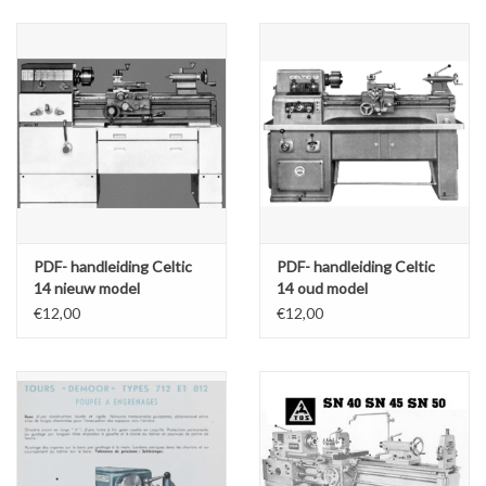
Alles om te Frezen |
Alles om te Draaien |
Alles om te Zagen |
Alles om te Lassen |
PDF- handleiding Celtic
PDF- handleiding Celtic
14 nieuw model
14 oud model
Schroefdraad snijden |
€12,00
€12,00
Veiligheid |
Verspaanbaar materiaal |
Varia |