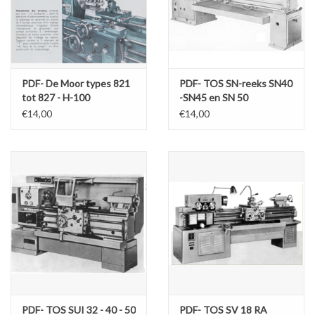
Werkplaatsinrichting |
Machines |
PDF- De Moor types 821
PDF- TOS SN-reeks SN40
tot 827 - H-100
-SN45 en SN 50
Cadeaubonnen &
€14,00
€14,00
Relatiegeschenken |
Onderdelen |
Oliën & Smeermiddelen |
TIPS & KENNIS
PDF- TOS SUI 32 - 40 - 50
PDF- TOS SV 18 RA