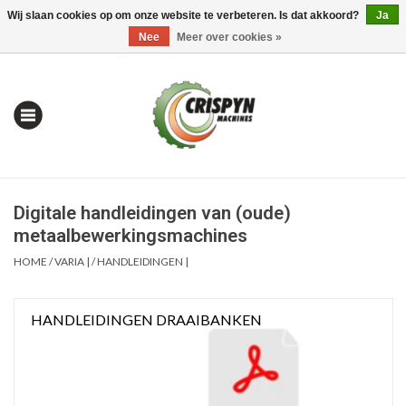
Wij slaan cookies op om onze website te verbeteren. Is dat akkoord?
Ja
0 Artikelen - €0,00
Mijn account / Registreren
Nee
Meer over cookies »
Digitale handleidingen van (oude)
metaalbewerkingsmachines
HOME
/
VARIA |
/
HANDLEIDINGEN |
Home
HANDLEIDINGEN DRAAIBANKEN
| Alles om te Meten |
Alles om te Boren |