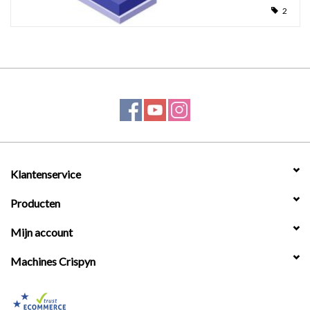
2
Werkplaatsinrichting |
Machines |
Cadeaubonnen &
Relatiegeschenken |
Onderdelen |
Klantenservice
Producten
Oliën & Smeermiddelen |
Mijn account
TIPS & KENNIS
Machines Crispyn