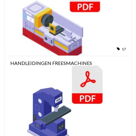
Alles om te Frezen |
Alles om te Draaien |
Alles om te Zagen |
17
HANDLEIDINGEN FREESMACHINES
Alles om te Lassen |
Schroefdraad snijden |
Veiligheid |
Verspaanbaar materiaal |
Varia |