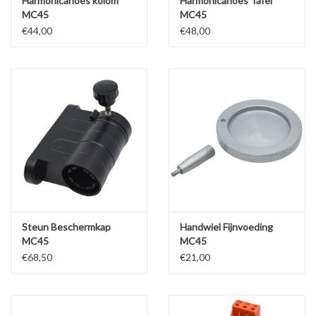
Harmonicahoes kolom
Harmonicahoes Tafel
MC45
MC45
€44,00
€48,00
Steun Beschermkap
Handwiel Fijnvoeding
MC45
MC45
€68,50
€21,00