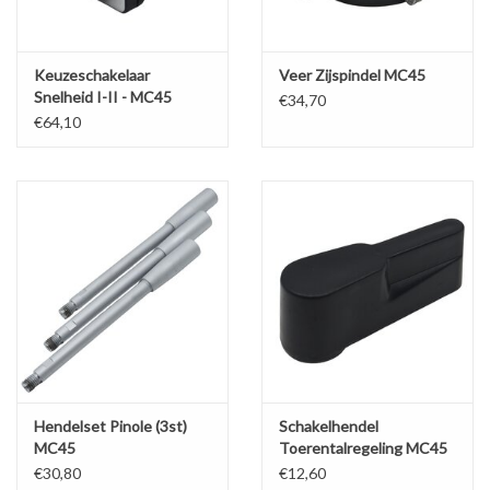
Keuzeschakelaar
Veer Zijspindel MC45
Snelheid I-II - MC45
€34,70
€64,10
Hendelset Pinole (3st)
Schakelhendel
MC45
Toerentalregeling MC45
(1st)
€30,80
€12,60