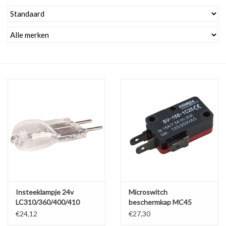
Alles om te Frezen |
Alles om te Draaien |
Alles om te Zagen |
Alles om te Lassen |
Schroefdraad snijden |
Veiligheid |
Insteeklampje 24v
Microswitch
Verspaanbaar materiaal |
LC310/360/400/410
beschermkap MC45
€24,12
€27,30
Varia |