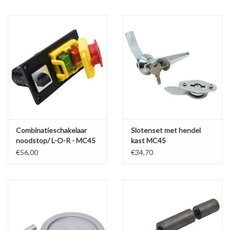
Werkplaatsinrichting |
Machines |
Cadeaubonnen &
Relatiegeschenken |
Onderdelen |
Combinatieschakelaar
Slotenset met hendel
noodstop/ L-O-R - MC45
kast MC45
400V
Oliën & Smeermiddelen |
€56,00
€34,70
TIPS & KENNIS