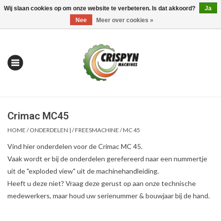
Wij slaan cookies op om onze website te verbeteren. Is dat akkoord?
Ja
0 Artikelen - €0,00
Mijn account / Registreren
Nee
Meer over cookies »
Crimac MC45
HOME
/
ONDERDELEN |
/
FREESMACHINE
/
MC 45
Vind hier onderdelen voor de Crimac MC 45.
Vaak wordt er bij de onderdelen gerefereerd naar een nummertje
Home
uit de "exploded view" uit de machinehandleiding.
Heeft u deze niet? Vraag deze gerust op aan onze technische
| Alles om te Meten |
medewerkers, maar houd uw serienummer & bouwjaar bij de hand.
Alles om te Boren |