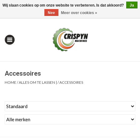
Wij slaan cookies op om onze website te verbeteren. Is dat akkoord?
Ja
0 Artikelen - €0,00
Mijn account / Registreren
Nee
Meer over cookies »
Accessoires
HOME
/
ALLES OM TE LASSEN |
/
ACCESSOIRES
Home
| Alles om te Meten |
Alles om te Boren |