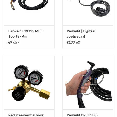
Werkplaatsinrichting |
Machines |
Parweld PRO25 MIG
Parweld | Digitaal
Toorts - 4m
voetpedaal
Cadeaubonnen &
€97,57
€133,60
Relatiegeschenken |
Onderdelen |
Oliën & Smeermiddelen |
TIPS & KENNIS
Reduceerventiel voor
Parweld PRO9 TIG