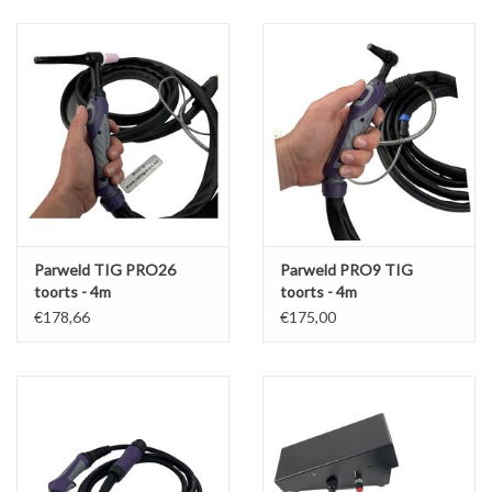
Alles om te Frezen |
Alles om te Draaien |
Alles om te Zagen |
Alles om te Lassen |
Parweld TIG PRO26
Parweld PRO9 TIG
toorts - 4m
toorts - 4m
Schroefdraad snijden |
€178,66
€175,00
Veiligheid |
Verspaanbaar materiaal |
Varia |