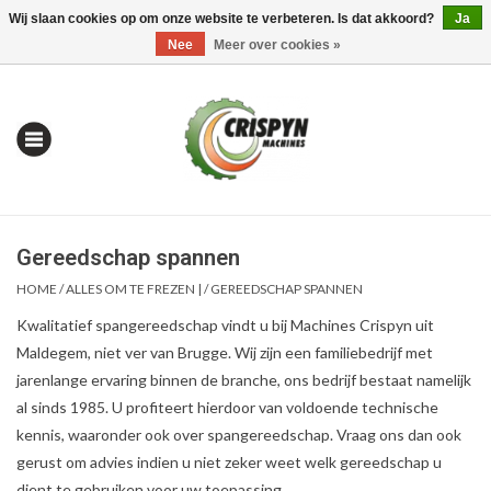
Wij slaan cookies op om onze website te verbeteren. Is dat akkoord?
Ja
0 Artikelen - €0,00
Mijn account / Registreren
Nee
Meer over cookies »
Gereedschap spannen
HOME
/
ALLES OM TE FREZEN |
/
GEREEDSCHAP SPANNEN
Kwalitatief spangereedschap vindt u bij Machines Crispyn uit
Maldegem, niet ver van Brugge. Wij zijn een familiebedrijf met
Home
jarenlange ervaring binnen de branche, ons bedrijf bestaat namelijk
al sinds 1985. U profiteert hierdoor van voldoende technische
| Alles om te Meten |
kennis, waaronder ook over spangereedschap. Vraag ons dan ook
gerust om advies indien u niet zeker weet welk gereedschap u
Alles om te Boren |
dient te gebruiken voor uw toepassing.