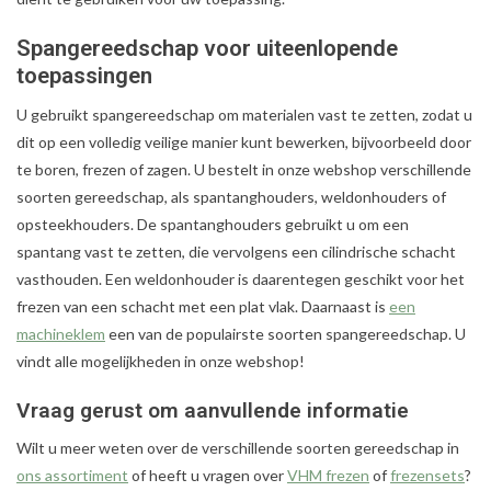
Spangereedschap voor uiteenlopende
Alles om te Frezen |
toepassingen
Alles om te Draaien |
U gebruikt spangereedschap om materialen vast te zetten, zodat u
dit op een volledig veilige manier kunt bewerken, bijvoorbeeld door
te boren, frezen of zagen. U bestelt in onze webshop verschillende
Alles om te Zagen |
soorten gereedschap, als spantanghouders, weldonhouders of
opsteekhouders. De spantanghouders gebruikt u om een
Alles om te Lassen |
spantang vast te zetten, die vervolgens een cilindrische schacht
vasthouden. Een weldonhouder is daarentegen geschikt voor het
Schroefdraad snijden |
frezen van een schacht met een plat vlak. Daarnaast is
een
machineklem
een van de populairste soorten spangereedschap. U
Veiligheid |
vindt alle mogelijkheden in onze webshop!
Vraag gerust om aanvullende informatie
Verspaanbaar materiaal |
Wilt u meer weten over de verschillende soorten gereedschap in
ons assortiment
of heeft u vragen over
VHM frezen
of
frezensets
?
Varia |