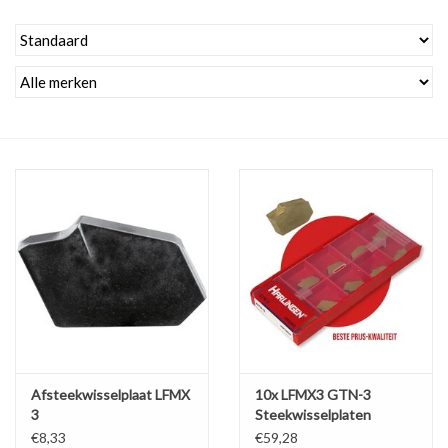
Alles om te Frezen |
Alles om te Draaien |
Alles om te Zagen |
Alles om te Lassen |
Schroefdraad snijden |
Veiligheid |
Verspaanbaar materiaal |
Afsteekwisselplaat LFMX
10x LFMX3 GTN-3
3
Steekwisselplaten
€8,33
€59,28
Varia |