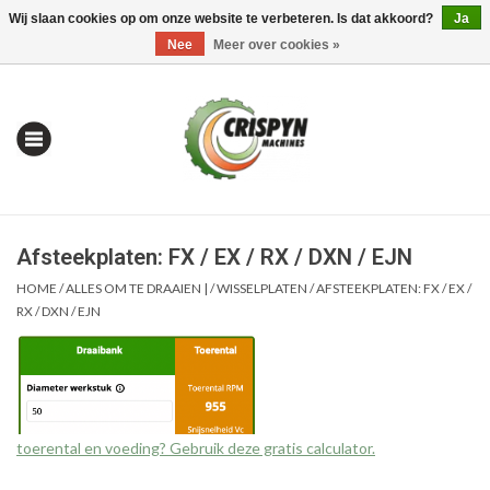
Wij slaan cookies op om onze website te verbeteren. Is dat akkoord?
Ja
0 Artikelen - €0,00
Mijn account / Registreren
Nee
Meer over cookies »
Afsteekplaten: FX / EX / RX / DXN / EJN
HOME
/
ALLES OM TE DRAAIEN |
/
WISSELPLATEN
/
AFSTEEKPLATEN: FX / EX /
RX / DXN / EJN
Home
| Alles om te Meten |
toerental en voeding? Gebruik deze gratis calculator.
Alles om te Boren |