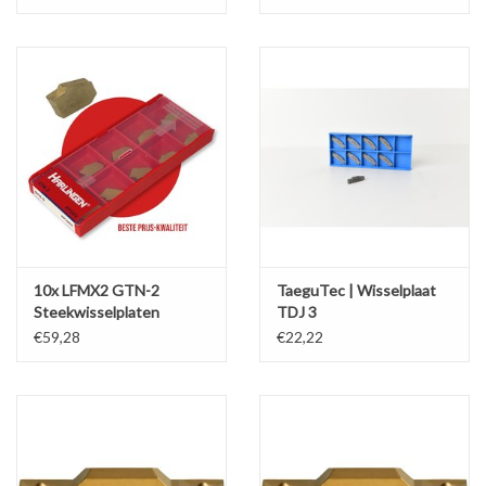
Werkplaatsinrichting |
Machines |
Cadeaubonnen &
Relatiegeschenken |
Onderdelen |
10x LFMX2 GTN-2
TaeguTec | Wisselplaat
Steekwisselplaten
TDJ 3
Oliën & Smeermiddelen |
€59,28
€22,22
TIPS & KENNIS