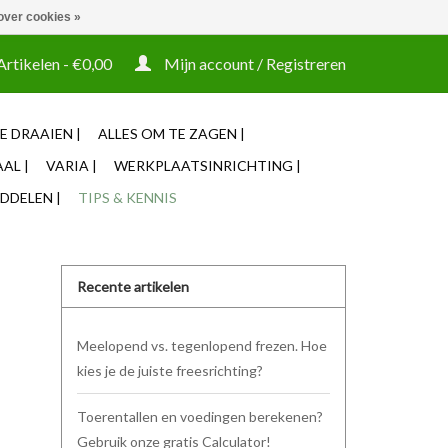
over cookies »
t tooling ook machines Zakelijke login mogelijk
Artikelen - €0,00
Mijn account / Registreren
E DRAAIEN |
ALLES OM TE ZAGEN |
AL |
VARIA |
WERKPLAATSINRICHTING |
DDELEN |
TIPS & KENNIS
Recente artikelen
Meelopend vs. tegenlopend frezen. Hoe
kies je de juiste freesrichting?
Toerentallen en voedingen berekenen?
Gebruik onze gratis Calculator!