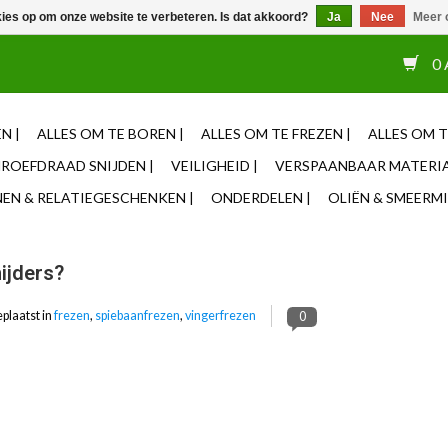
kies op om onze website te verbeteren. Is dat akkoord?
Ja
Nee
Meer 
or 12u besteld, zelfde dag verzonden ✓ Eigen adviseurs ✓ Naas
0 
N |
ALLES OM TE BOREN |
ALLES OM TE FREZEN |
ALLES OM T
ROEFDRAAD SNIJDEN |
VEILIGHEID |
VERSPAANBAAR MATERIA
N & RELATIEGESCHENKEN |
ONDERDELEN |
OLIËN & SMEERMI
nijders?
plaatst in
frezen
,
spiebaanfrezen
,
vingerfrezen
0