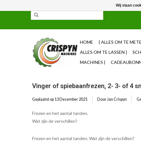
Wij slaan coo
✓ 85% uit voorraad leverbaar ✓ Op werkdagen vo
HOME
| ALLES OM TE METE
ALLES OM TE LASSEN |
SCH
MACHINES |
CADEAUBONNE
Vinger of spiebaanfrezen, 2- 3- of 4 s
Geplaatst op
13 December 2021
Door Jan Crispyn
Ge
Frezen en het aantal tanden.
Wat zijn de verschillen?
Frezen en het aantal tanden. Wat zijn de verschillen?