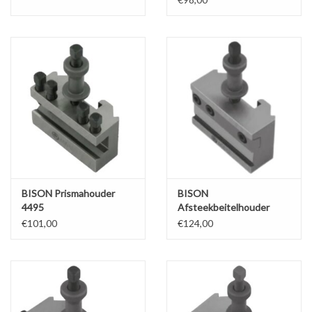
Werkplaatsinrichting |
Machines |
Cadeaubonnen &
Relatiegeschenken |
Onderdelen |
BISON Prismahouder
BISON
Oliën & Smeermiddelen |
4495
Afsteekbeitelhouder
4496
€101,00
€124,00
TIPS & KENNIS