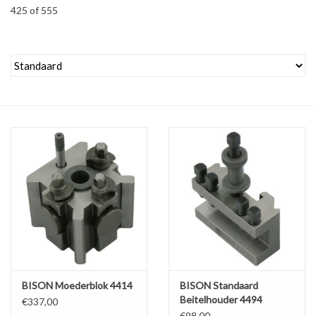
425 of 555
Alles om te Frezen |
Alles om te Draaien |
Alles om te Zagen |
Alles om te Lassen |
Schroefdraad snijden |
Veiligheid |
Verspaanbaar materiaal |
BISON Moederblok 4414
BISON Standaard
Beitelhouder 4494
€337,00
Varia |
€98,00