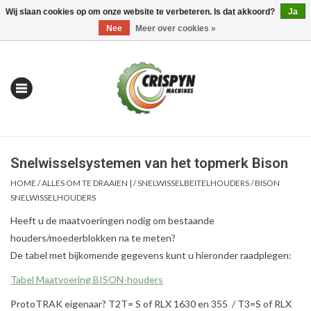
Wij slaan cookies op om onze website te verbeteren. Is dat akkoord?
Ja
0 Artikelen - €0,00
Mijn account / Registreren
Nee
Meer over cookies »
Snelwisselsystemen van het topmerk Bison
HOME
/
ALLES OM TE DRAAIEN |
/
SNELWISSELBEITELHOUDERS
/
BISON
SNELWISSELHOUDERS
Heeft u de maatvoeringen nodig om bestaande
Home
houders/moederblokken na te meten?
De tabel met bijkomende gegevens kunt u hieronder raadplegen:
| Alles om te Meten |
Tabel Maatvoering BISON-houders
ProtoTRAK eigenaar? T2T= S of RLX 1630 en 355 / T3=S of RLX
Alles om te Boren |