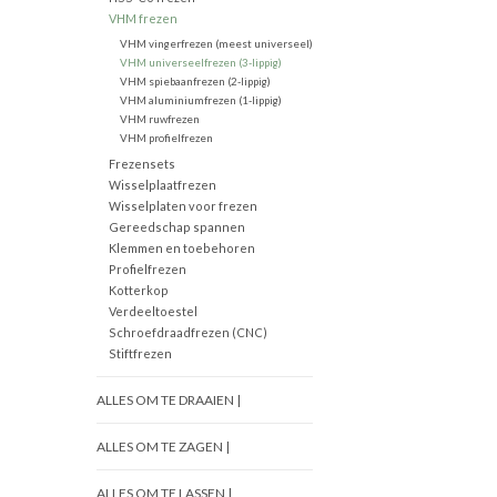
VHM frezen
VHM vingerfrezen (meest universeel)
VHM universeelfrezen (3-lippig)
VHM spiebaanfrezen (2-lippig)
VHM aluminiumfrezen (1-lippig)
VHM ruwfrezen
VHM profielfrezen
Frezensets
Wisselplaatfrezen
Wisselplaten voor frezen
Gereedschap spannen
Klemmen en toebehoren
Profielfrezen
Kotterkop
Verdeeltoestel
Schroefdraadfrezen (CNC)
Stiftfrezen
ALLES OM TE DRAAIEN |
ALLES OM TE ZAGEN |
ALLES OM TE LASSEN |