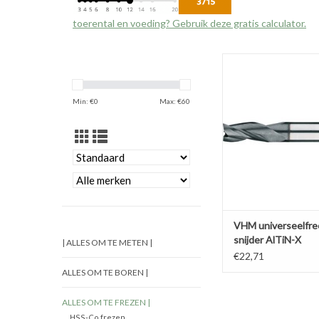
toerental en voeding? Gebruik deze gratis calculator.
VHM universeelfrees ,
AlTiN-X
TOEVOEGEN AAN WI
Min: €
0
Max: €
60
VHM universeelfree
snijder AlTiN-X
| ALLES OM TE METEN |
€22,71
ALLES OM TE BOREN |
ALLES OM TE FREZEN |
HSS-Co frezen