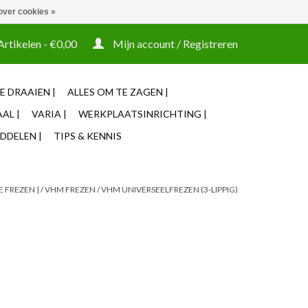
over cookies »
t tooling ook machines Zakelijke login mogelijk
Artikelen - €0,00
Mijn account / Registreren
E DRAAIEN |
ALLES OM TE ZAGEN |
AL |
VARIA |
WERKPLAATSINRICHTING |
DDELEN |
TIPS & KENNIS
E FREZEN |
/
VHM FREZEN
/
VHM UNIVERSEELFREZEN (3-LIPPIG)