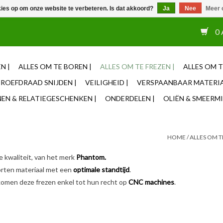
kies op om onze website te verbeteren. Is dat akkoord?
Ja
Nee
Meer 
or 12u besteld, zelfde dag verzonden ✓ Eigen adviseurs ✓ Naas
0 
N |
ALLES OM TE BOREN |
ALLES OM TE FREZEN |
ALLES OM T
ROEFDRAAD SNIJDEN |
VEILIGHEID |
VERSPAANBAAR MATERIA
N & RELATIEGESCHENKEN |
ONDERDELEN |
OLIËN & SMEERMI
HOME
/
ALLES OM T
e kwaliteit, van het merk
Phantom.
orten materiaal met een
optimale standtijd
.
komen deze frezen enkel tot hun recht op
CNC machines
.