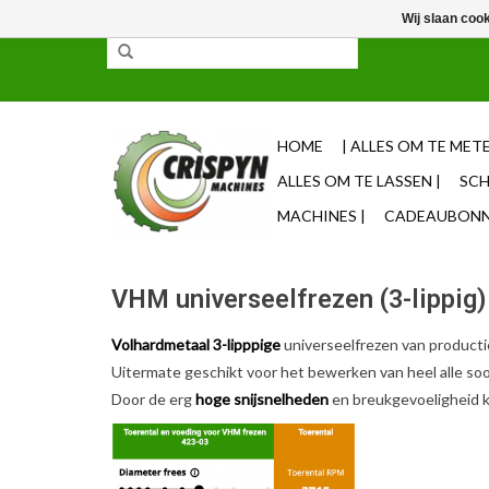
Wij slaan coo
✓ 85% uit voorraad leverbaar ✓ Op werkdagen vo
HOME
| ALLES OM TE METE
ALLES OM TE LASSEN |
SCH
MACHINES |
CADEAUBONNE
VHM universeelfrezen (3-lippig)
Volhardmetaal 3-lipppige
universeelfrezen van producti
Uitermate geschikt voor het bewerken van heel alle so
Door de erg
hoge snijsnelheden
en breukgevoeligheid 