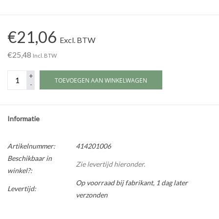
Werkplaatsinrichting |
€21,06
Excl. BTW
Machines |
€25,48
Incl. BTW
+
Cadeaubonnen &
TOEVOEGEN AAN WINKELWAGEN
-
Relatiegeschenken |
Onderdelen |
Informatie
Oliën & Smeermiddelen |
Artikelnummer:
414201006
Beschikbaar in
Zie levertijd hieronder.
winkel?:
TIPS & KENNIS
Op voorraad bij fabrikant, 1 dag later
Levertijd:
verzonden