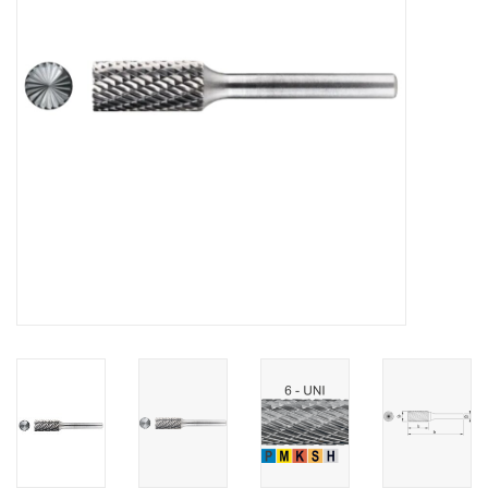
Alles om te Frezen |
Alles om te Draaien |
Alles om te Zagen |
Alles om te Lassen |
Schroefdraad snijden |
Veiligheid |
Verspaanbaar materiaal |
Varia |