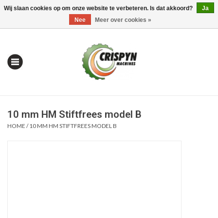
Wij slaan cookies op om onze website te verbeteren. Is dat akkoord?
Ja
0 Artikelen - €0,00
Mijn account / Registreren
Nee
Meer over cookies »
10 mm HM Stiftfrees model B
HOME
/
10 MM HM STIFTFREES MODEL B
Home
| Alles om te Meten |
Alles om te Boren |