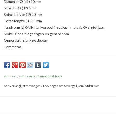
Diameter Ø (d1) 10 mm
Schacht Ø (d2) 6 mm
Spiraallengte (l2) 20 mm
Totaallengte (l1) 65 mm
Tandvorm (z) 6-UNI Universeel inzetbaar in staal, RVS, gietijzer,
Nikkel-Cobalt legeringen en gehard staal.
Oppervlak: Blank geslepen
Hardmetaal
stiftfrees
/
stiftfrezen
/
International Tools
Aan verlanglijst toevoegen
/
Toevoegen om te vergelijken
/
Afdrukken