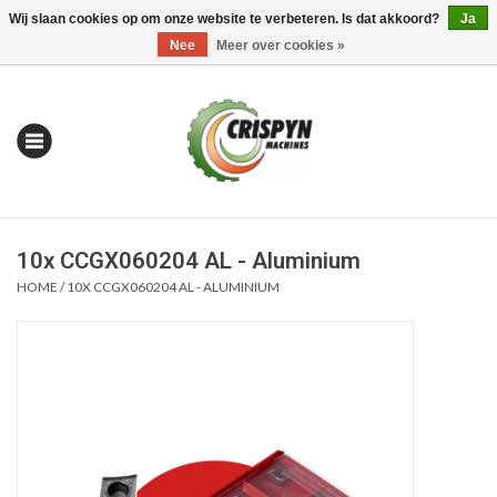
Wij slaan cookies op om onze website te verbeteren. Is dat akkoord?
Ja
0 Artikelen - €0,00
Mijn account / Registreren
Nee
Meer over cookies »
10x CCGX060204 AL - Aluminium
HOME
/
10X CCGX060204 AL - ALUMINIUM
Home
| Alles om te Meten |
Alles om te Boren |