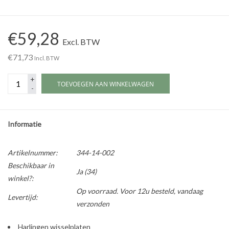
Werkplaatsinrichting |
€59,28
Excl. BTW
Machines |
€71,73
Incl. BTW
+
Cadeaubonnen &
TOEVOEGEN AAN WINKELWAGEN
-
Relatiegeschenken |
Onderdelen |
Informatie
Oliën & Smeermiddelen |
Artikelnummer:
344-14-002
Beschikbaar in
Ja
(34)
winkel?:
TIPS & KENNIS
Op voorraad. Voor 12u besteld, vandaag
Levertijd:
verzonden
Harlingen wisselplaten