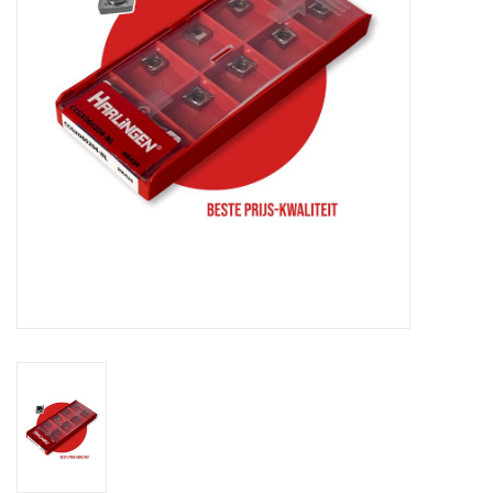
Alles om te Frezen |
Alles om te Draaien |
Alles om te Zagen |
Alles om te Lassen |
Schroefdraad snijden |
Veiligheid |
Verspaanbaar materiaal |
Varia |