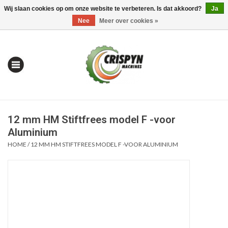
Wij slaan cookies op om onze website te verbeteren. Is dat akkoord?
Ja
0 Artikelen - €0,00
Mijn account / Registreren
Nee
Meer over cookies »
12 mm HM Stiftfrees model F -voor
Aluminium
HOME
/
12 MM HM STIFTFREES MODEL F -VOOR ALUMINIUM
Home
| Alles om te Meten |
Alles om te Boren |