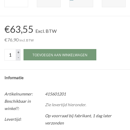
Werkplaatsinrichting |
€63,55
Machines |
Excl. BTW
€76,90
Incl. BTW
Cadeaubonnen &
+
Relatiegeschenken |
TOEVOEGEN AAN WINKELWAGEN
-
Onderdelen |
Informatie
Oliën & Smeermiddelen |
Artikelnummer:
415601201
Beschikbaar in
TIPS & KENNIS
Zie levertijd hieronder.
winkel?:
Op voorraad bij fabrikant, 1 dag later
Levertijd:
verzonden