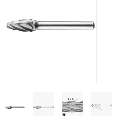
Alles om te Frezen |
Alles om te Draaien |
Alles om te Zagen |
Alles om te Lassen |
Schroefdraad snijden |
Veiligheid |
Verspaanbaar materiaal |
Varia |