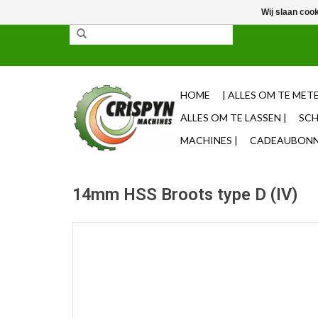
Wij slaan coo
✓ 85% uit voorraad leverbaar ✓ Op werkdagen vo
HOME
| ALLES OM TE METE
ALLES OM TE LASSEN |
SCH
MACHINES |
CADEAUBONNE
14mm HSS Broots type D (IV)