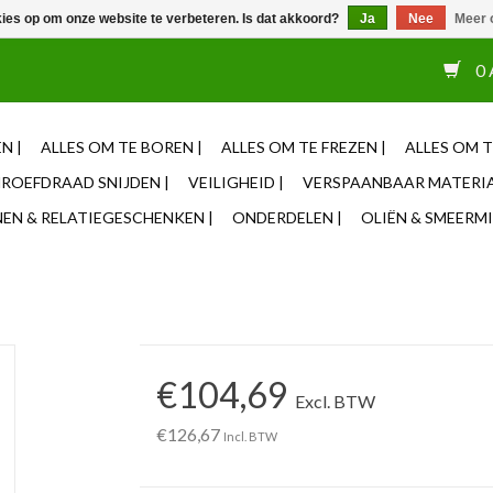
kies op om onze website te verbeteren. Is dat akkoord?
Ja
Nee
Meer 
or 12u besteld, zelfde dag verzonden ✓ Eigen adviseurs ✓ Naas
0 
N |
ALLES OM TE BOREN |
ALLES OM TE FREZEN |
ALLES OM T
ROEFDRAAD SNIJDEN |
VEILIGHEID |
VERSPAANBAAR MATERIA
N & RELATIEGESCHENKEN |
ONDERDELEN |
OLIËN & SMEERMI
€104,69
Excl. BTW
€126,67
Incl. BTW