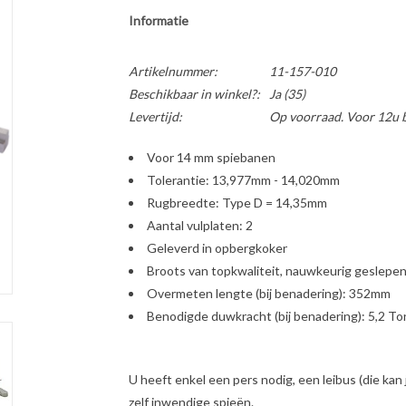
Informatie
Artikelnummer:
11-157-010
Beschikbaar in winkel?:
Ja
(35)
Levertijd:
Op voorraad. Voor 12u b
Voor 14 mm spiebanen
Tolerantie: 13,977mm - 14,020mm
Rugbreedte: Type D = 14,35mm
Aantal vulplaten: 2
Geleverd in opbergkoker
Broots van topkwaliteit, nauwkeurig geslepe
Overmeten lengte (bij benadering): 352mm
Benodigde duwkracht (bij benadering): 5,2 To
U heeft enkel een pers nodig, een leibus (die kan 
zelf inwendige spieën.