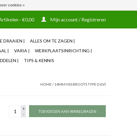
over cookies »
t tooling ook machines Zakelijke login mogelijk
Artikelen - €0,00
Mijn account / Registreren
E DRAAIEN |
ALLES OM TE ZAGEN |
AL |
VARIA |
WERKPLAATSINRICHTING |
DDELEN |
TIPS & KENNIS
HOME
/
14MM HSS BROOTS TYPE D (IV)
+
TOEVOEGEN AAN WINKELWAGEN
-