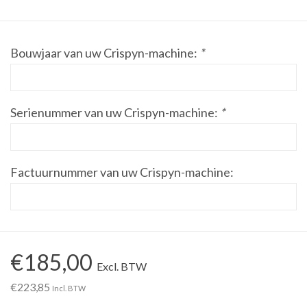
Werkplaatsinrichting |
Bouwjaar van uw Crispyn-machine:
*
Machines |
Cadeaubonnen &
Serienummer van uw Crispyn-machine:
*
Relatiegeschenken |
Onderdelen |
Factuurnummer van uw Crispyn-machine:
Oliën & Smeermiddelen |
TIPS & KENNIS
€185,00
Excl. BTW
€223,85
Incl. BTW