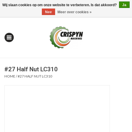
Wij slaan cookies op om onze website te verbeteren. Is dat akkoord?
Ja
0 Artikelen - €0,00
Mijn account / Registreren
Nee
Meer over cookies »
#27 Half Nut LC310
HOME
/
#27 HALF NUT LC310
Home
| Alles om te Meten |
Alles om te Boren |