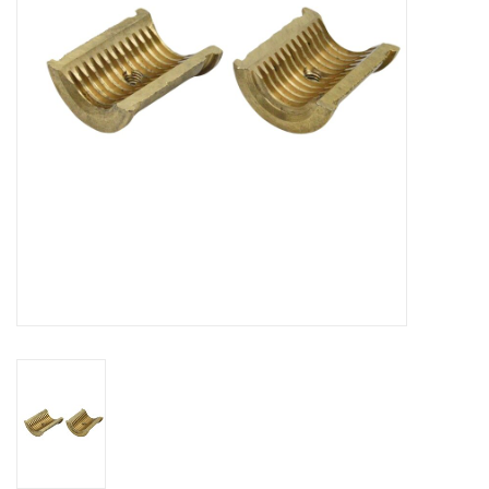
Alles om te Frezen |
Alles om te Draaien |
Alles om te Zagen |
Alles om te Lassen |
Schroefdraad snijden |
Veiligheid |
Verspaanbaar materiaal |
Varia |