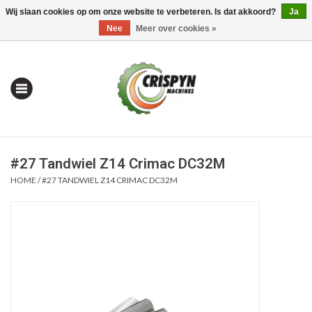
Wij slaan cookies op om onze website te verbeteren. Is dat akkoord?
Ja
0 Artikelen - €0,00
Mijn account / Registreren
Nee
Meer over cookies »
#27 Tandwiel Z14 Crimac DC32M
HOME
/
#27 TANDWIEL Z14 CRIMAC DC32M
Home
| Alles om te Meten |
Alles om te Boren |