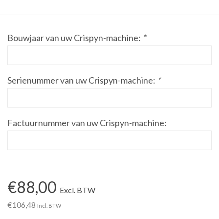
Werkplaatsinrichting |
Bouwjaar van uw Crispyn-machine:
*
Machines |
Cadeaubonnen &
Serienummer van uw Crispyn-machine:
*
Relatiegeschenken |
Onderdelen |
Factuurnummer van uw Crispyn-machine:
Oliën & Smeermiddelen |
TIPS & KENNIS
€88,00
Excl. BTW
€106,48
Incl. BTW