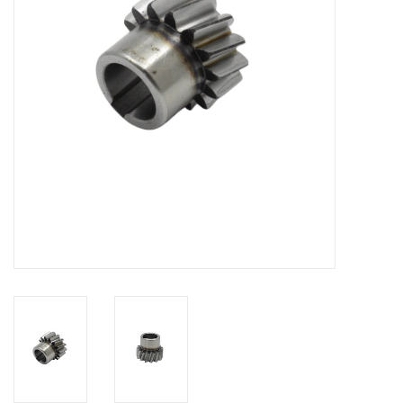
Alles om te Frezen |
Alles om te Draaien |
Alles om te Zagen |
Alles om te Lassen |
Schroefdraad snijden |
Veiligheid |
Verspaanbaar materiaal |
Varia |