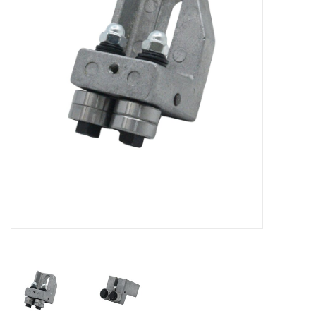
Alles om te Frezen |
Alles om te Draaien |
Alles om te Zagen |
Alles om te Lassen |
Schroefdraad snijden |
Veiligheid |
Verspaanbaar materiaal |
Varia |