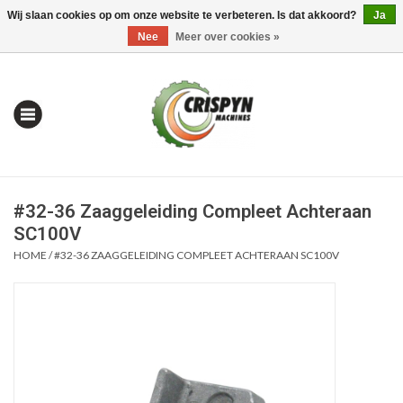
Wij slaan cookies op om onze website te verbeteren. Is dat akkoord?
Ja
0 Artikelen - €0,00
Mijn account / Registreren
Nee
Meer over cookies »
#32-36 Zaaggeleiding Compleet Achteraan
SC100V
HOME
/
#32-36 ZAAGGELEIDING COMPLEET ACHTERAAN SC100V
Home
| Alles om te Meten |
Alles om te Boren |