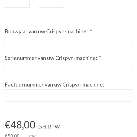
Werkplaatsinrichting |
Bouwjaar van uw Crispyn-machine:
*
Machines |
Cadeaubonnen &
Relatiegeschenken |
Serienummer van uw Crispyn-machine:
*
Onderdelen |
Factuurnummer van uw Crispyn-machine:
Oliën & Smeermiddelen |
TIPS & KENNIS
€48,00
Excl. BTW
€58,08
Incl. BTW