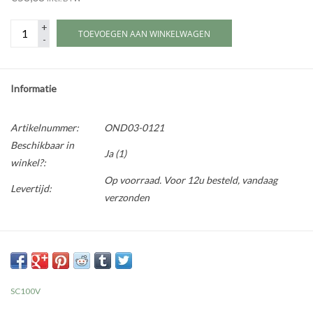
+
TOEVOEGEN AAN WINKELWAGEN
-
Informatie
Artikelnummer:
OND03-0121
Beschikbaar in
Ja
(1)
winkel?:
Op voorraad. Voor 12u besteld, vandaag
Levertijd:
verzonden
SC100V