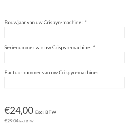
Werkplaatsinrichting |
Bouwjaar van uw Crispyn-machine:
*
Machines |
Cadeaubonnen &
Serienummer van uw Crispyn-machine:
*
Relatiegeschenken |
Onderdelen |
Factuurnummer van uw Crispyn-machine:
Oliën & Smeermiddelen |
TIPS & KENNIS
€24,00
Excl. BTW
€29,04
Incl. BTW