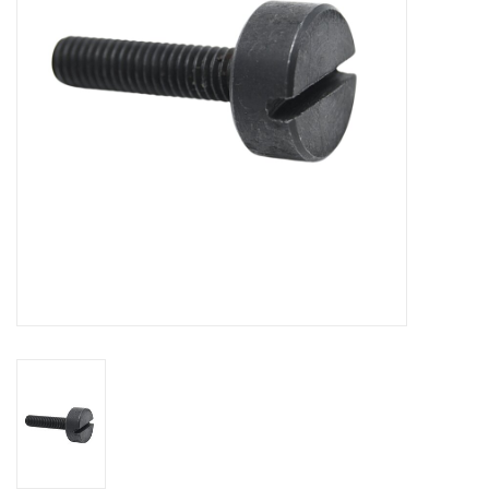
Alles om te Frezen |
Alles om te Draaien |
Alles om te Zagen |
Alles om te Lassen |
Schroefdraad snijden |
Veiligheid |
Verspaanbaar materiaal |
Varia |