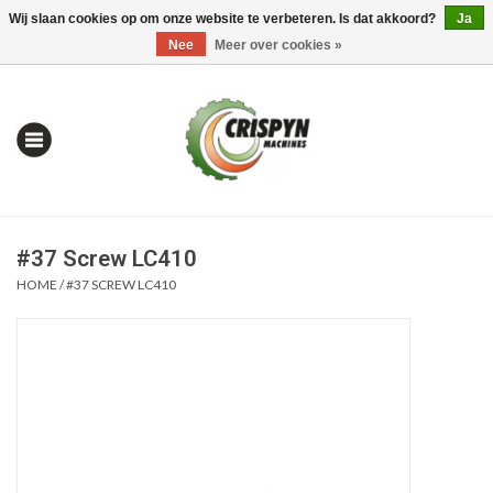
Wij slaan cookies op om onze website te verbeteren. Is dat akkoord?
Ja
0 Artikelen - €0,00
Mijn account / Registreren
Nee
Meer over cookies »
#37 Screw LC410
HOME
/
#37 SCREW LC410
Home
| Alles om te Meten |
Alles om te Boren |