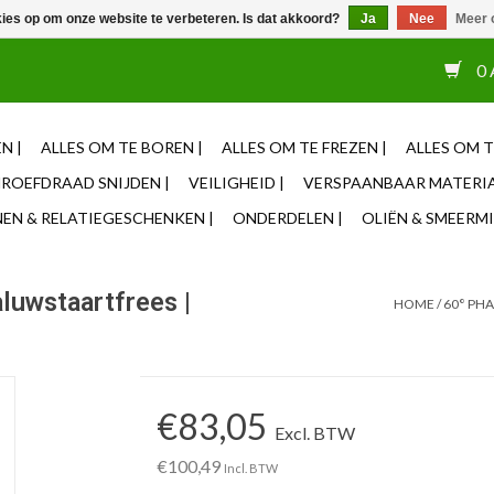
kies op om onze website te verbeteren. Is dat akkoord?
Ja
Nee
Meer 
or 12u besteld, zelfde dag verzonden ✓ Eigen adviseurs ✓ Naas
0 
N |
ALLES OM TE BOREN |
ALLES OM TE FREZEN |
ALLES OM T
ROEFDRAAD SNIJDEN |
VEILIGHEID |
VERSPAANBAAR MATERIA
N & RELATIEGESCHENKEN |
ONDERDELEN |
OLIËN & SMEERMI
uwstaartfrees |
HOME
/
60° PH
€83,05
Excl. BTW
€100,49
Incl. BTW