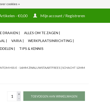
over cookies »
t tooling ook machines Zakelijke login mogelijk
Artikelen - €0,00
Mijn account / Registreren
E DRAAIEN |
ALLES OM TE ZAGEN |
AL |
VARIA |
WERKPLAATSINRICHTING |
DDELEN |
TIPS & KENNIS
ANTOM HSS-E - 16MM ZWALUWSTAARTFREES | SCHACHT 12MM
+
TOEVOEGEN AAN WINKELWAGEN
-