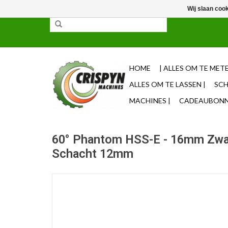
Wij slaan coo
✓ 85% uit voorraad leverbaar ✓ Op werkdagen vo
HOME
| ALLES OM TE METE
ALLES OM TE LASSEN |
SCH
MACHINES |
CADEAUBONNE
60° Phantom HSS-E - 16mm Zwal
Schacht 12mm