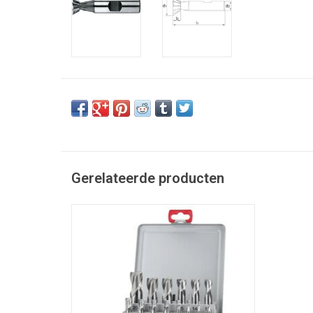
Gerelateerde producten
HSS-Co spiebaanfrezen 3-20 mm (2-lippig)
TOEVOEGEN AAN WINKELWAGEN