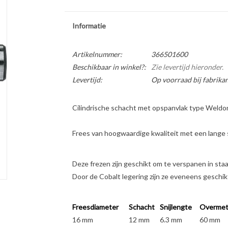
Informatie
Artikelnummer:
366501600
Beschikbaar in winkel?:
Zie levertijd hieronder.
Levertijd:
Op voorraad bij fabrikan
Cilindrische schacht met opspanvlak type Weldo
Frees van hoogwaardige kwaliteit met een lange s
Deze frezen zijn geschikt om te verspanen in staal
Door de Cobalt legering zijn ze eveneens geschikt
Freesdiameter
Schacht
Snijlengte
Overmet
16 mm
12 mm
6.3 mm
60 mm