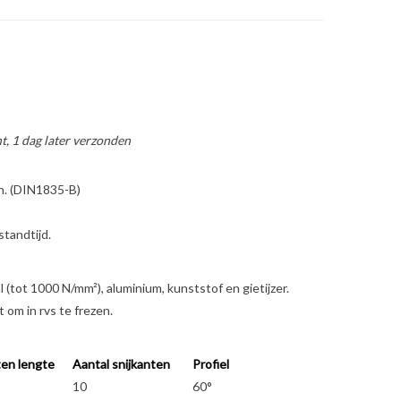
t, 1 dag later verzonden
n. (DIN1835-B)
tandtijd.
 (tot 1000 N/mm²), aluminium, kunststof en gietijzer.
 om in rvs te frezen.
en lengte
Aantal snijkanten
Profiel
10
60°