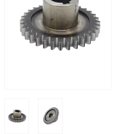
Alles om te Frezen |
Alles om te Draaien |
Alles om te Zagen |
Alles om te Lassen |
Schroefdraad snijden |
Veiligheid |
Verspaanbaar materiaal |
Varia |