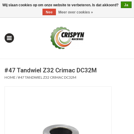
Wij slaan cookies op om onze website te verbeteren. Is dat akkoord?
Ja
0 Artikelen - €0,00
Mijn account / Registreren
Nee
Meer over cookies »
#47 Tandwiel Z32 Crimac DC32M
HOME
/
#47 TANDWIEL Z32 CRIMAC DC32M
Home
| Alles om te Meten |
Alles om te Boren |