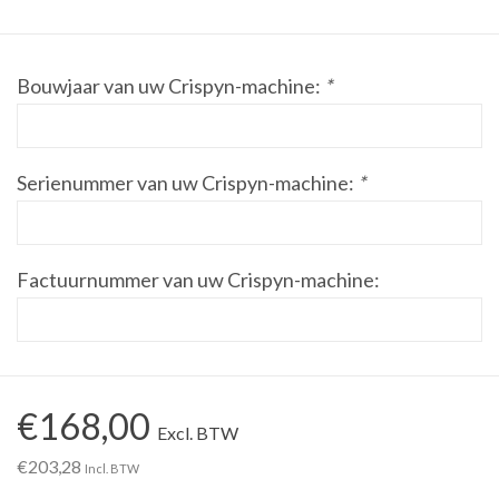
Werkplaatsinrichting |
Bouwjaar van uw Crispyn-machine:
*
Machines |
Cadeaubonnen &
Serienummer van uw Crispyn-machine:
*
Relatiegeschenken |
Onderdelen |
Factuurnummer van uw Crispyn-machine:
Oliën & Smeermiddelen |
TIPS & KENNIS
€168,00
Excl. BTW
€203,28
Incl. BTW