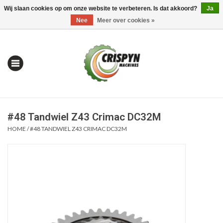
Wij slaan cookies op om onze website te verbeteren. Is dat akkoord?
Ja
0 Artikelen - €0,00
Mijn account / Registreren
Nee
Meer over cookies »
#48 Tandwiel Z43 Crimac DC32M
HOME
/
#48 TANDWIEL Z43 CRIMAC DC32M
Home
| Alles om te Meten |
Alles om te Boren |