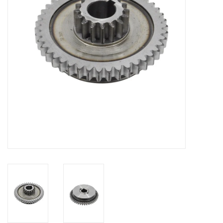
Alles om te Frezen |
Alles om te Draaien |
Alles om te Zagen |
Alles om te Lassen |
Schroefdraad snijden |
Veiligheid |
Verspaanbaar materiaal |
Varia |