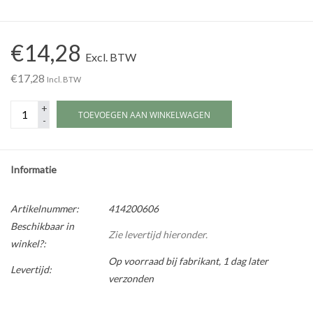
Werkplaatsinrichting |
€14,28
Excl. BTW
Machines |
€17,28
Incl. BTW
+
Cadeaubonnen &
TOEVOEGEN AAN WINKELWAGEN
-
Relatiegeschenken |
Onderdelen |
Informatie
Oliën & Smeermiddelen |
Artikelnummer:
414200606
Beschikbaar in
Zie levertijd hieronder.
winkel?:
TIPS & KENNIS
Op voorraad bij fabrikant, 1 dag later
Levertijd:
verzonden