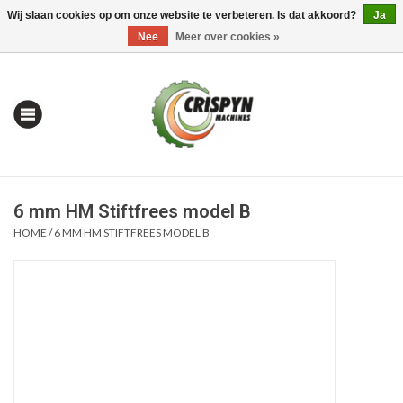
Wij slaan cookies op om onze website te verbeteren. Is dat akkoord?
Ja
0 Artikelen - €0,00
Mijn account / Registreren
Nee
Meer over cookies »
6 mm HM Stiftfrees model B
HOME
/
6 MM HM STIFTFREES MODEL B
Home
| Alles om te Meten |
Alles om te Boren |