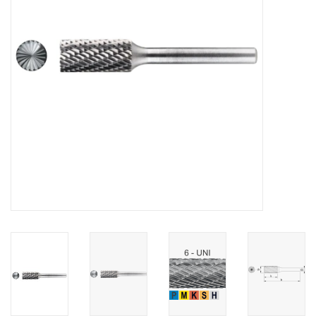
Alles om te Frezen |
Alles om te Draaien |
Alles om te Zagen |
Alles om te Lassen |
Schroefdraad snijden |
Veiligheid |
Verspaanbaar materiaal |
Varia |