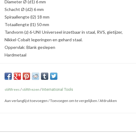
Diameter Ø (d1) 6 mm
Schacht Ø (d2) 6 mm
Spiraallengte (l2) 18 mm
Totaallengte (l1) 50 mm
Tandvorm (z) 6-UNI Universeel inzetbaar in staal, RVS, gietijzer,
Nikkel-Cobalt legeringen en gehard staal.
Oppervlak: Blank geslepen
Hardmetaal
stiftfrees
/
stiftfrezen
/
International Tools
Aan verlanglijst toevoegen
/
Toevoegen om te vergelijken
/
Afdrukken