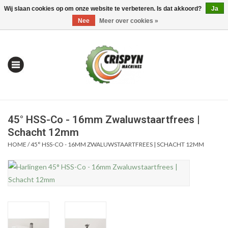
Wij slaan cookies op om onze website te verbeteren. Is dat akkoord?
Ja
0 Artikelen - €0,00
Mijn account / Registreren
Nee
Meer over cookies »
45° HSS-Co - 16mm Zwaluwstaartfrees |
Schacht 12mm
HOME
/
45° HSS-CO - 16MM ZWALUWSTAARTFREES | SCHACHT 12MM
Home
| Alles om te Meten |
Alles om te Boren |