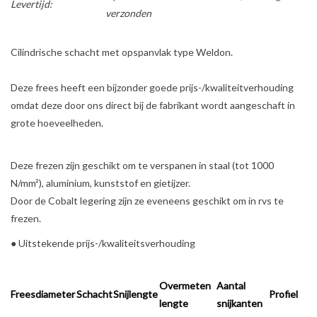
Levertijd:
verzonden
Werkplaatsinrichting |
Cilindrische schacht met opspanvlak type Weldon.
Machines |
Deze frees heeft een bijzonder goede prijs-/kwaliteitverhouding
omdat deze door ons direct bij de fabrikant wordt aangeschaft in
Cadeaubonnen &
grote hoeveelheden.
Relatiegeschenken |
Deze frezen zijn geschikt om te verspanen in staal (tot 1000
Onderdelen |
N/mm²), aluminium, kunststof en gietijzer.
Door de Cobalt legering zijn ze eveneens geschikt om in rvs te
Oliën & Smeermiddelen |
frezen.
● Uitstekende prijs-/kwaliteitsverhouding
TIPS & KENNIS
Overmeten
Aantal
Freesdiameter
Schacht
Snijlengte
Profiel
lengte
snijkanten