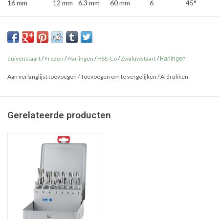
16 mm
12 mm
6.3 mm
60 mm
6
45°
duivenstaart
/
Frezen
/
Harlingen
/
HSS-Co
/
Zwaluwstaart
/
Harlingen
Aan verlanglijst toevoegen
/
Toevoegen om te vergelijken
/
Afdrukken
Gerelateerde producten