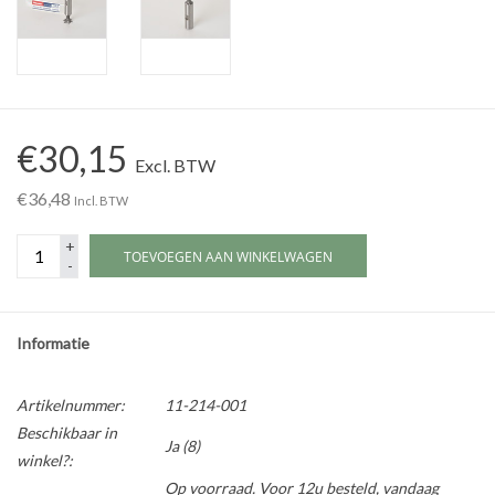
Alles om te Frezen |
Alles om te Draaien |
€30,15
Excl. BTW
Alles om te Zagen |
€36,48
Incl. BTW
Alles om te Lassen |
+
TOEVOEGEN AAN WINKELWAGEN
-
Schroefdraad snijden |
Informatie
Veiligheid |
Artikelnummer:
11-214-001
Verspaanbaar materiaal |
Beschikbaar in
Ja
(8)
winkel?:
Varia |
Op voorraad. Voor 12u besteld, vandaag