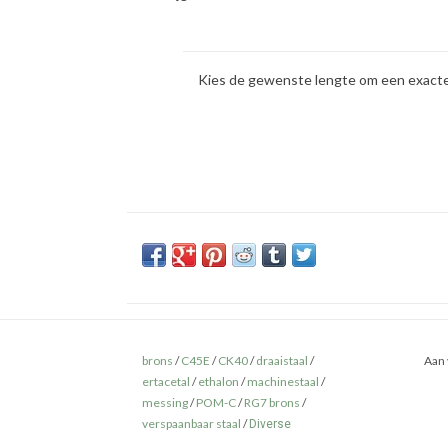
Kies de gewenste lengte om een exacte p
brons
/
C45E
/
CK40
/
draaistaal
/
Aan 
ertacetal
/
ethalon
/
machinestaal
/
messing
/
POM-C
/
RG7 brons
/
verspaanbaar staal
/
Diverse