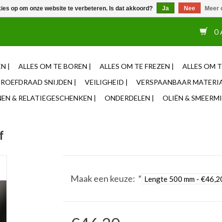
kies op om onze website te verbeteren. Is dat akkoord?
Ja
Nee
Meer 
or 12u besteld, zelfde dag verzonden ✓ Eigen adviseurs ✓ Naas
0 
N |
ALLES OM TE BOREN |
ALLES OM TE FREZEN |
ALLES OM T
ROEFDRAAD SNIJDEN |
VEILIGHEID |
VERSPAANBAAR MATERIA
N & RELATIEGESCHENKEN |
ONDERDELEN |
OLIËN & SMEERMI
f
Maak een keuze:
*