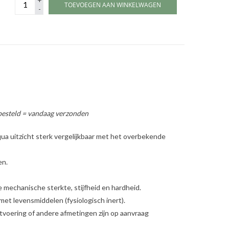
TOEVOEGEN AAN WINKELWAGEN
-
besteld = vandaag verzonden
a uitzicht sterk vergelijkbaar met het overbekende
en.
 mechanische sterkte, stijfheid en hardheid.
met levensmiddelen (fysiologisch inert).
uitvoering of andere afmetingen zijn op aanvraag