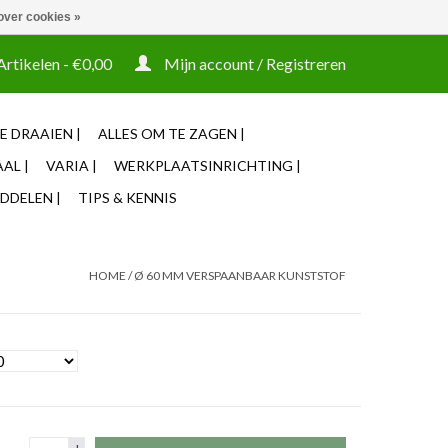
over cookies »
t tooling ook machines Zakelijke login mogelijk
Artikelen - €0,00
Mijn account / Registreren
E DRAAIEN |
ALLES OM TE ZAGEN |
AL |
VARIA |
WERKPLAATSINRICHTING |
DDELEN |
TIPS & KENNIS
HOME
/
Ø 60 MM VERSPAANBAAR KUNSTSTOF
+