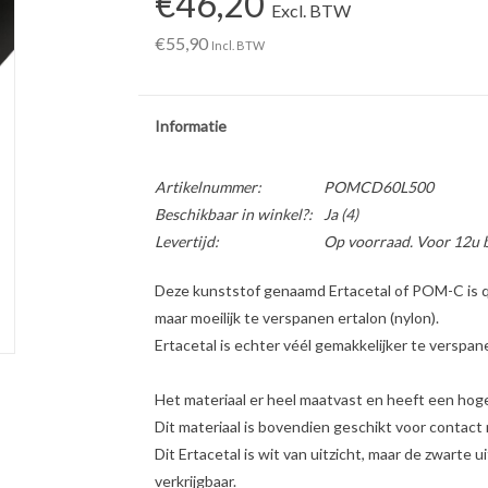
€46,20
Excl. BTW
€55,90
Incl. BTW
Informatie
Artikelnummer:
POMCD60L500
Beschikbaar in winkel?:
Ja
(4)
Levertijd:
Op voorraad. Voor 12u 
Deze kunststof genaamd Ertacetal of POM-C is qu
maar moeilijk te verspanen ertalon (nylon).
Ertacetal is echter véél gemakkelijker te verspan
Het materiaal er heel maatvast en heeft een hoge
Dit materiaal is bovendien geschikt voor contact 
Dit Ertacetal is wit van uitzicht, maar de zwarte 
verkrijgbaar.