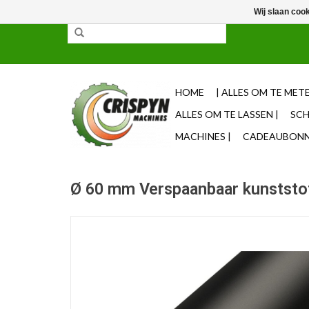
Wij slaan coo
✓ 85% uit voorraad leverbaar ✓ Op werkdagen vo
HOME
| ALLES OM TE METE
ALLES OM TE LASSEN |
SCH
MACHINES |
CADEAUBONNE
Ø 60 mm Verspaanbaar kunststo