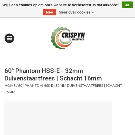
Wij slaan cookies op om onze website te verbeteren. Is dat akkoord?
Ja
0 Artikelen - €0,00
Mijn account / Registreren
Nee
Meer over cookies »
60° Phantom HSS-E - 32mm
Duivenstaartfrees | Schacht 16mm
HOME
/
60° PHANTOM HSS-E - 32MM DUIVENSTAARTFREES | SCHACHT
16MM
Home
| Alles om te Meten |
Alles om te Boren |