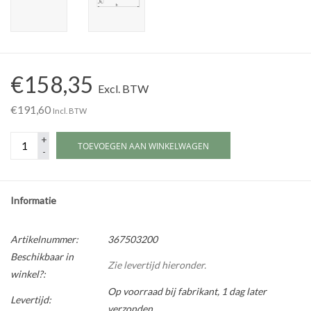
Werkplaatsinrichting |
Machines |
€158,35
Excl. BTW
€191,60
Cadeaubonnen &
Incl. BTW
Relatiegeschenken |
+
TOEVOEGEN AAN WINKELWAGEN
-
Onderdelen |
Informatie
Oliën & Smeermiddelen |
Artikelnummer:
367503200
TIPS & KENNIS
Beschikbaar in
Zie levertijd hieronder.
winkel?:
Op voorraad bij fabrikant, 1 dag later
Levertijd:
verzonden