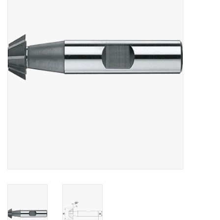
Alles om te Frezen |
Alles om te Draaien |
Alles om te Zagen |
Alles om te Lassen |
Schroefdraad snijden |
Veiligheid |
Verspaanbaar materiaal |
Varia |