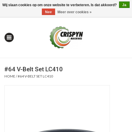
Wij slaan cookies op om onze website te verbeteren. Is dat akkoord?
Ja
0 Artikelen - €0,00
Mijn account / Registreren
Nee
Meer over cookies »
#64 V-Belt Set LC410
HOME
/
#64 V-BELT SET LC410
Home
| Alles om te Meten |
Alles om te Boren |