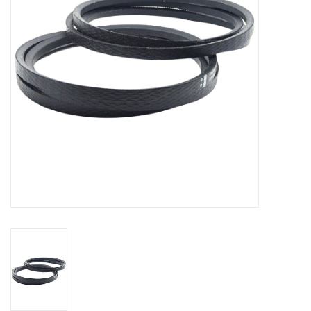
Alles om te Frezen |
Alles om te Draaien |
Alles om te Zagen |
Alles om te Lassen |
Schroefdraad snijden |
Veiligheid |
Verspaanbaar materiaal |
Varia |