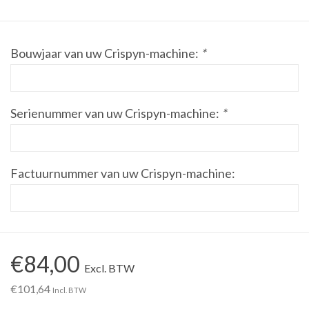
Werkplaatsinrichting |
Bouwjaar van uw Crispyn-machine:
*
Machines |
Cadeaubonnen &
Serienummer van uw Crispyn-machine:
*
Relatiegeschenken |
Onderdelen |
Factuurnummer van uw Crispyn-machine:
Oliën & Smeermiddelen |
TIPS & KENNIS
€84,00
Excl. BTW
€101,64
Incl. BTW