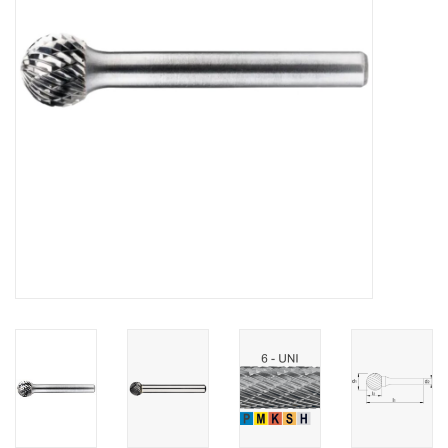
Alles om te Frezen |
Alles om te Draaien |
Alles om te Zagen |
Alles om te Lassen |
Schroefdraad snijden |
Veiligheid |
Verspaanbaar materiaal |
Varia |