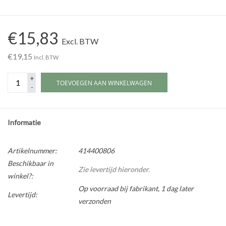
Werkplaatsinrichting |
€15,83
Excl. BTW
Machines |
€19,15
Incl. BTW
+
Cadeaubonnen &
TOEVOEGEN AAN WINKELWAGEN
-
Relatiegeschenken |
Onderdelen |
Informatie
Oliën & Smeermiddelen |
Artikelnummer:
414400806
Beschikbaar in
Zie levertijd hieronder.
winkel?:
TIPS & KENNIS
Op voorraad bij fabrikant, 1 dag later
Levertijd:
verzonden