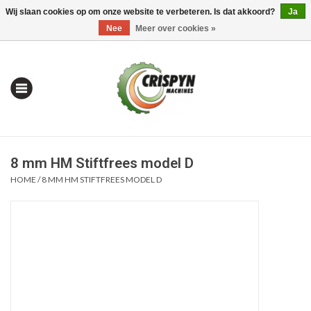
Wij slaan cookies op om onze website te verbeteren. Is dat akkoord?
Ja
0 Artikelen - €0,00
Mijn account / Registreren
Nee
Meer over cookies »
8 mm HM Stiftfrees model D
HOME
/
8 MM HM STIFTFREES MODEL D
Home
| Alles om te Meten |
Alles om te Boren |