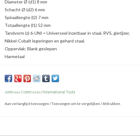
Diameter Ø (d1) 8 mm
Schacht Ø (d2) 6 mm
Spiraallengte (l2) 7 mm
Totaallengte (l1) 52 mm
Tandvorm (z) 6-UNI = Universeel inzetbaar in staal, RVS, gietijzer,
Nikkel-Cobalt legeringen en gehard staal.
Oppervlak: Blank geslepen
Harmetaal
stiftfrees
/
stiftfrezen
/
International Tools
Aan verlanglijst toevoegen
/
Toevoegen om te vergelijken
/
Afdrukken