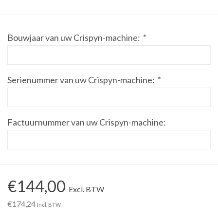
Werkplaatsinrichting |
Bouwjaar van uw Crispyn-machine:
*
Machines |
Cadeaubonnen &
Serienummer van uw Crispyn-machine:
*
Relatiegeschenken |
Onderdelen |
Factuurnummer van uw Crispyn-machine:
Oliën & Smeermiddelen |
TIPS & KENNIS
€144,00
Excl. BTW
€174,24
Incl. BTW