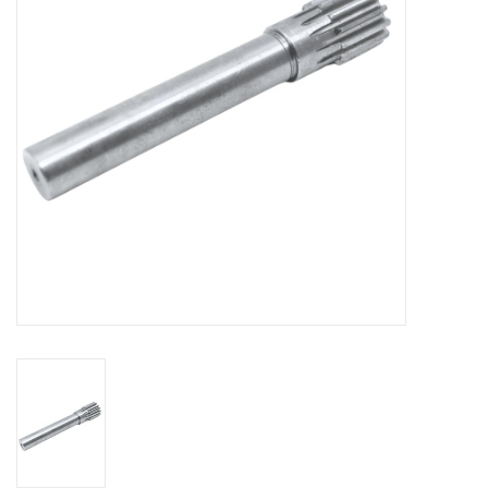
Alles om te Frezen |
Alles om te Draaien |
Alles om te Zagen |
Alles om te Lassen |
Schroefdraad snijden |
Veiligheid |
Verspaanbaar materiaal |
Varia |