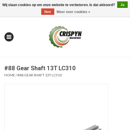
Wij slaan cookies op om onze website te verbeteren. Is dat akkoord?
Ja
0 Artikelen - €0,00
Mijn account / Registreren
Nee
Meer over cookies »
#88 Gear Shaft 13T LC310
HOME
/
#88 GEAR SHAFT 13T LC310
Home
| Alles om te Meten |
Alles om te Boren |