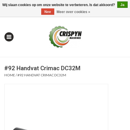
Wij slaan cookies op om onze website te verbeteren. Is dat akkoord?
Ja
0 Artikelen - €0,00
Mijn account / Registreren
Nee
Meer over cookies »
#92 Handvat Crimac DC32M
HOME
/
#92 HANDVAT CRIMAC DC32M
Home
| Alles om te Meten |
Alles om te Boren |