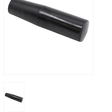
Alles om te Frezen |
Alles om te Draaien |
Alles om te Zagen |
Alles om te Lassen |
Schroefdraad snijden |
Veiligheid |
Verspaanbaar materiaal |
Varia |