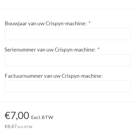
Werkplaatsinrichting |
Bouwjaar van uw Crispyn-machine:
*
Machines |
Cadeaubonnen &
Serienummer van uw Crispyn-machine:
*
Relatiegeschenken |
Onderdelen |
Factuurnummer van uw Crispyn-machine:
Oliën & Smeermiddelen |
TIPS & KENNIS
€7,00
Excl. BTW
€8,47
Incl. BTW