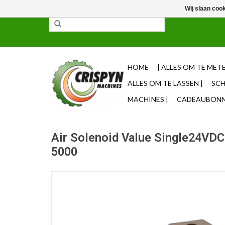
Wij slaan coo
✓ 85% uit voorraad leverbaar ✓ Op werkdagen vo
HOME
| ALLES OM TE METE
ALLES OM TE LASSEN |
SCH
MACHINES |
CADEAUBONNE
Air Solenoid Value Single24VD
5000