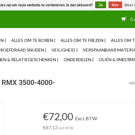
kies op om onze website te verbeteren. Is dat akkoord?
Ja
Nee
Meer 
or 12u besteld, zelfde dag verzonden ✓ Eigen adviseurs ✓ Naas
0 
N |
ALLES OM TE BOREN |
ALLES OM TE FREZEN |
ALLES OM T
ROEFDRAAD SNIJDEN |
VEILIGHEID |
VERSPAANBAAR MATERIA
N & RELATIEGESCHENKEN |
ONDERDELEN |
OLIËN & SMEERMI
C RMX 3500-4000-
HO
€72,00
Excl. BTW
€87,12
Incl. BTW