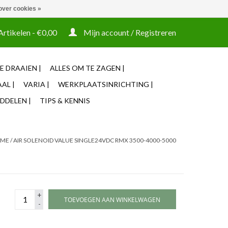
over cookies »
t tooling ook machines Zakelijke login mogelijk
Artikelen - €0,00
Mijn account / Registreren
E DRAAIEN |
ALLES OM TE ZAGEN |
AL |
VARIA |
WERKPLAATSINRICHTING |
DDELEN |
TIPS & KENNIS
ME
/
AIR SOLENOID VALUE SINGLE24VDC RMX 3500-4000-5000
+
TOEVOEGEN AAN WINKELWAGEN
-