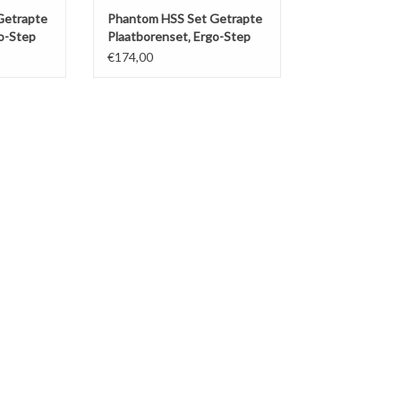
Getrapte
Phantom HSS Set Getrapte
o-Step
Plaatborenset‚ Ergo-Step
TiAlN
€174,00