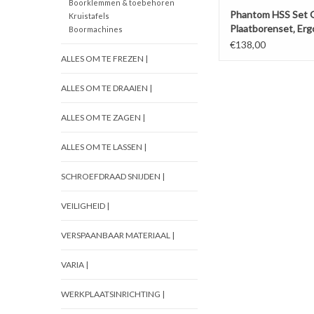
Boorklemmen & toebehoren
Phantom HSS Set 
Kruistafels
Plaatborenset‚ Erg
Boormachines
TiN
€138,00
ALLES OM TE FREZEN |
ALLES OM TE DRAAIEN |
ALLES OM TE ZAGEN |
ALLES OM TE LASSEN |
SCHROEFDRAAD SNIJDEN |
VEILIGHEID |
VERSPAANBAAR MATERIAAL |
VARIA |
WERKPLAATSINRICHTING |