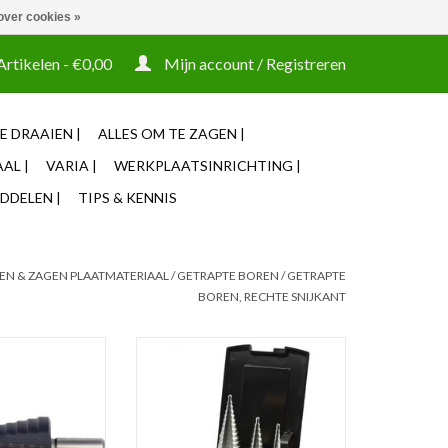
over cookies »
t tooling ook machines Zakelijke login mogelijk
Artikelen - €0,00
Mijn account / Registreren
E DRAAIEN |
ALLES OM TE ZAGEN |
AL |
VARIA |
WERKPLAATSINRICHTING |
DDELEN |
TIPS & KENNIS
EN & ZAGEN PLAATMATERIAAL
/
GETRAPTE BOREN
/
GETRAPTE
BOREN, RECHTE SNIJKANT
rapte Plaatboor,
International Tools ECO PRO HSS
ep TiAlN
Set Getrapte Plaatborenset
N WINKELWAGEN
TOEVOEGEN AAN WINKELWAGEN