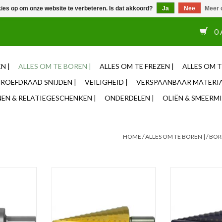
kies op om onze website te verbeteren. Is dat akkoord?
Ja
Nee
Meer 
or 12u besteld, zelfde dag verzonden ✓ Eigen adviseurs ✓ Naas
0 
N |
ALLES OM TE BOREN |
ALLES OM TE FREZEN |
ALLES OM T
ROEFDRAAD SNIJDEN |
VEILIGHEID |
VERSPAANBAAR MATERIA
N & RELATIEGESCHENKEN |
ONDERDELEN |
OLIËN & SMEERMI
HOME
/
ALLES OM TE BOREN |
/
BOR
ECO PRO HSS
Phantom HSS Getrapte Plaatboor
Phantom HSS Get
nk geslepen
TiN
Ergo-St
NKELWAGEN
TOEVOEGEN AAN WINKELWAGEN
TOEVOEGEN AA