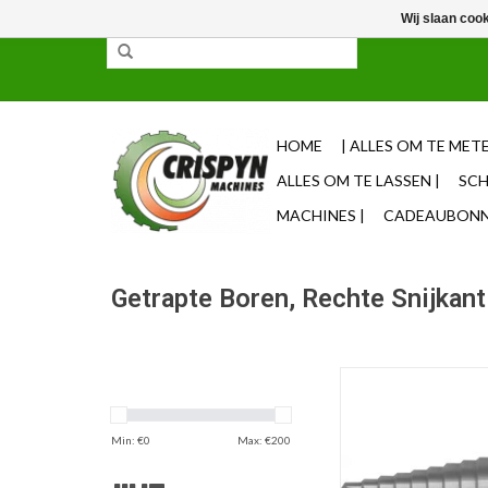
Wij slaan coo
✓ 85% uit voorraad leverbaar ✓ Op werkdagen vo
HOME
| ALLES OM TE METE
ALLES OM TE LASSEN |
SCH
MACHINES |
CADEAUBONNE
Getrapte Boren, Rechte Snijkant
International Tools 
Getrapte Plaatboor bla
TOEVOEGEN AAN WI
Min: €
0
Max: €
200