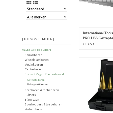
International Tool
PRO HSS Getrapt
| ALLES OM TE METEN |
Plaatboor blank ge
€13,60
ALLES OM TE BOREN |
Spiraalboren
Phantom HSS Set G
Wisselplaatboren
Verzinkboren
Plaatborenset‚ Ergo
Centerboren
TOEVOEGEN AAN WI
Boren & Zagen Plaatmateriaal
Getrapte boren
Gatzagen & frezen
Kernboren & toebehoren
Ruimers
Stiftfrezen
Boorhouders & toebehoren
Verloophulzen