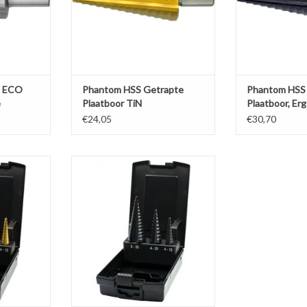
s ECO
Phantom HSS Getrapte
Phantom HSS
e
Plaatboor TiN
Plaatboor, Er
slepen
€24,05
€30,70
etrapte
Phantom HSS Set Getrapte
-Step TiN
Plaatborenset‚ Ergo-Step TiAlN
NKELWAGEN
TOEVOEGEN AAN WINKELWAGEN