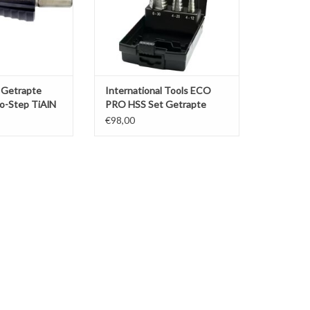
 Getrapte
International Tools ECO
go-Step TiAlN
PRO HSS Set Getrapte
Plaatborenset
€98,00