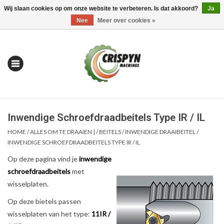
Wij slaan cookies op om onze website te verbeteren. Is dat akkoord?
Ja
0 Artikelen - €0,00
Mijn account / Registreren
Nee
Meer over cookies »
Inwendige Schroefdraadbeitels Type IR / IL
HOME
/
ALLES OM TE DRAAIEN |
/
BEITELS
/
INWENDIGE DRAAIBEITEL
/
INWENDIGE SCHROEFDRAADBEITELS TYPE IR / IL
Op deze pagina vind je
inwendige
Home
schroefdraadbeitels
met
wisselplaten.
| Alles om te Meten |
Op deze bietels passen
wisselplaten van het type:
11IR /
Alles om te Boren |