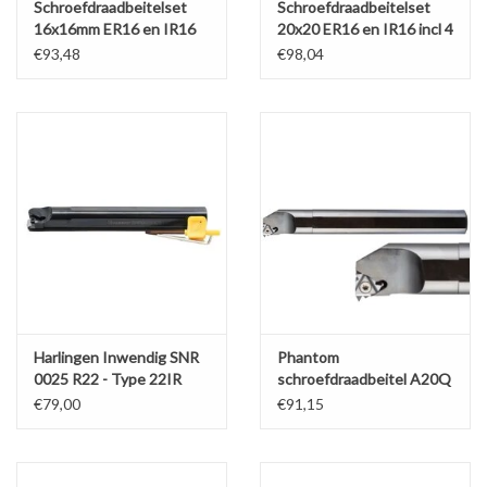
Schroefdraadbeitelset
Schroefdraadbeitelset
16x16mm ER16 en IR16
20x20 ER16 en IR16 incl 4
incl 4 wisselplaten
wisselplaten
€93,48
€98,04
Harlingen Inwendig SNR
Phantom
0025 R22 - Type 22IR
schroefdraadbeitel A20Q
R11 IW
€79,00
€91,15