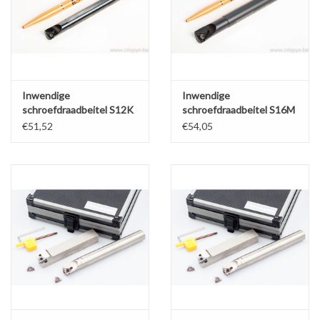
Werkplaatsinrichting |
Machines |
Inwendige
Inwendige
schroefdraadbeitel S12K
schroefdraadbeitel S16M
Cadeaubonnen &
SIR 11
SIR 16
€51,52
€54,05
Relatiegeschenken |
Onderdelen |
Oliën & Smeermiddelen |
TIPS & KENNIS