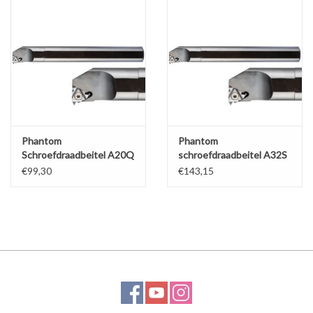
Phantom
Phantom
Schroefdraadbeitel A20Q
schroefdraadbeitel A32S
R16 IW
R22 IW
€99,30
€143,15