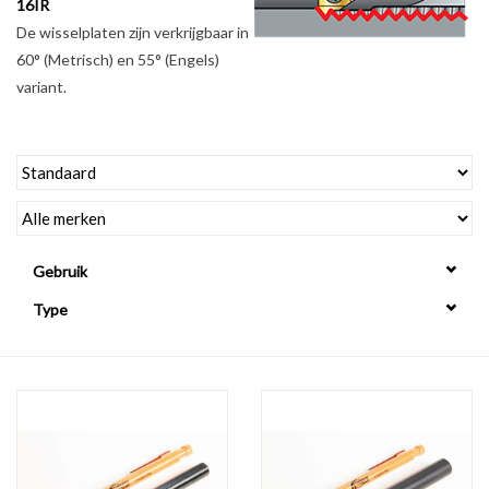
16IR
De wisselplaten zijn verkrijgbaar in
Alles om te Frezen |
60° (Metrisch) en 55° (Engels)
variant.
Alles om te Draaien |
Alles om te Zagen |
Alles om te Lassen |
Gebruik
Schroefdraad snijden |
Type
Veiligheid |
Verspaanbaar materiaal |
Varia |