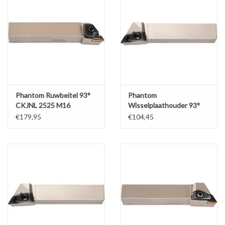
Phantom Ruwbeitel 93°
Phantom
CKJNL 2525 M16
Wisselplaathouder 93°
DDJNR 2020 K11
€179,95
€104,45