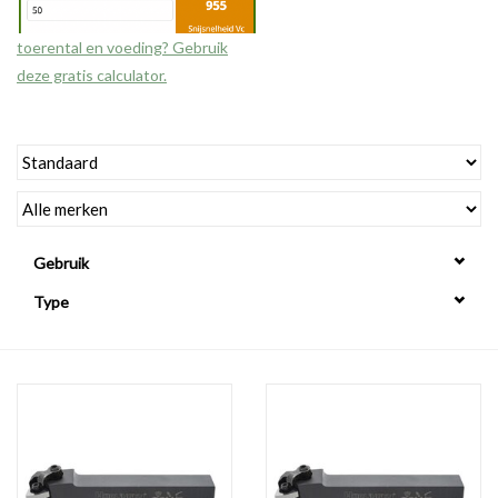
toerental en voeding? Gebruik
Werkplaatsinrichting |
deze gratis calculator.
Machines |
Cadeaubonnen &
Relatiegeschenken |
Gebruik
Onderdelen |
Type
Oliën & Smeermiddelen |
TIPS & KENNIS