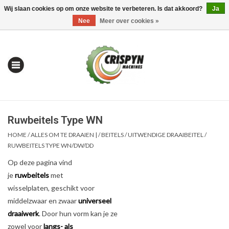
Wij slaan cookies op om onze website te verbeteren. Is dat akkoord?
Ja
0 Artikelen - €0,00
Mijn account / Registreren
Nee
Meer over cookies »
Ruwbeitels Type WN
HOME
/
ALLES OM TE DRAAIEN |
/
BEITELS
/
UITWENDIGE DRAAIBEITEL
/
RUWBEITELS TYPE WN/DW/DD
Op deze pagina vind
Home
je
ruwbeitels
met
wisselplaten, geschikt voor
| Alles om te Meten |
middelzwaar en zwaar
universeel
draaiwerk
. Door hun vorm kan je ze
Alles om te Boren |
zowel voor
langs- als