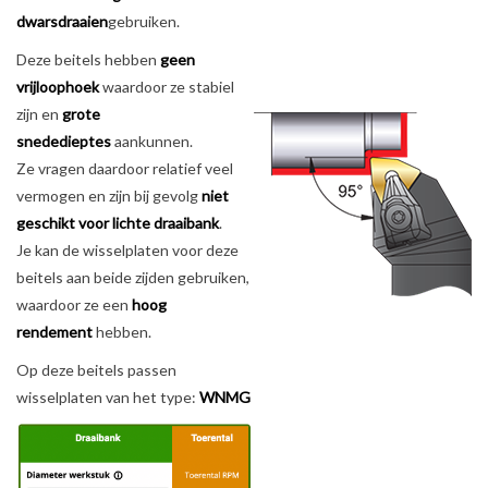
dwarsdraaien
gebruiken.
Alles om te Frezen |
Deze beitels hebben
geen
vrijloophoek
waardoor ze stabiel
Alles om te Draaien |
zijn en
grote
snededieptes
aankunnen.
Ze vragen daardoor relatief veel
Alles om te Zagen |
vermogen en zijn bij gevolg
niet
geschikt voor lichte draaibank
.
Alles om te Lassen |
Je kan de wisselplaten voor deze
beitels aan beide zijden gebruiken,
Schroefdraad snijden |
waardoor ze een
hoog
rendement
hebben.
Veiligheid |
Op deze beitels passen
wisselplaten van het type:
WNMG
Verspaanbaar materiaal |
Varia |