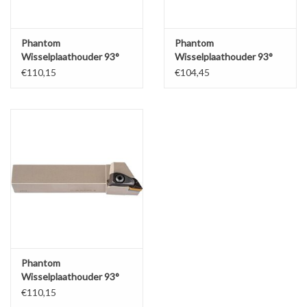
Phantom
Phantom
Wisselplaathouder 93°
Wisselplaathouder 93°
DDJNR 2525 M15
DDJNL 2020 K15
€110,15
€104,45
Phantom
Wisselplaathouder 93°
DDJNL 2525 M15
€110,15