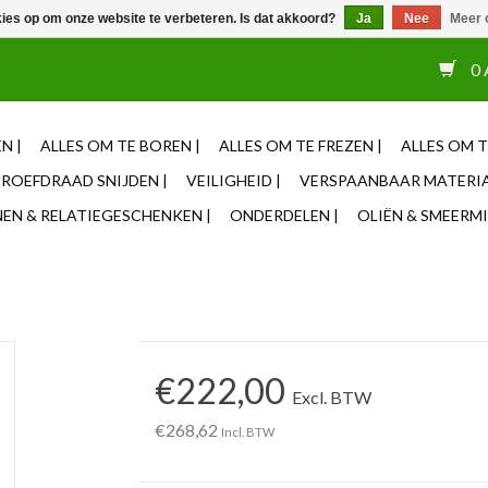
kies op om onze website te verbeteren. Is dat akkoord?
Ja
Nee
Meer 
or 12u besteld, zelfde dag verzonden ✓ Eigen adviseurs ✓ Naas
0 
N |
ALLES OM TE BOREN |
ALLES OM TE FREZEN |
ALLES OM T
ROEFDRAAD SNIJDEN |
VEILIGHEID |
VERSPAANBAAR MATERIA
N & RELATIEGESCHENKEN |
ONDERDELEN |
OLIËN & SMEERMI
€222,00
Excl. BTW
€268,62
Incl. BTW