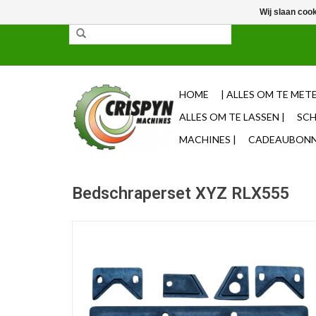
Wij slaan coo
✓ 85% uit voorraad leverbaar ✓ Op werkdagen vo
HOME
| ALLES OM TE METE
ALLES OM TE LASSEN |
SCH
MACHINES |
CADEAUBONNE
Bedschraperset XYZ RLX555