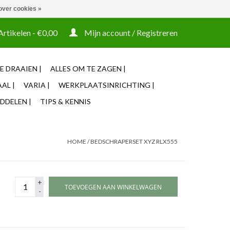
over cookies »
t tooling ook machines Zakelijke login mogelijk
Artikelen - €0,00
Mijn account / Registreren
E DRAAIEN |
ALLES OM TE ZAGEN |
AL |
VARIA |
WERKPLAATSINRICHTING |
DDELEN |
TIPS & KENNIS
HOME
/
BEDSCHRAPERSET XYZ RLX555
+
TOEVOEGEN AAN WINKELWAGEN
-