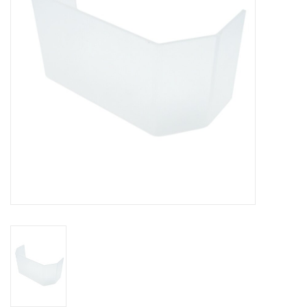
Alles om te Frezen |
Alles om te Draaien |
Alles om te Zagen |
Alles om te Lassen |
Schroefdraad snijden |
Veiligheid |
Verspaanbaar materiaal |
Varia |