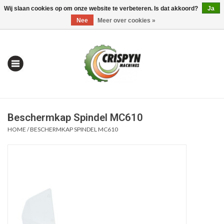
Wij slaan cookies op om onze website te verbeteren. Is dat akkoord?
Ja
0 Artikelen - €0,00
Mijn account / Registreren
Nee
Meer over cookies »
Beschermkap Spindel MC610
HOME
/
BESCHERMKAP SPINDEL MC610
Home
| Alles om te Meten |
Alles om te Boren |