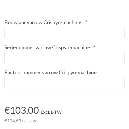
Werkplaatsinrichting |
Bouwjaar van uw Crispyn-machine :
*
Machines |
Cadeaubonnen &
Serienummer van uw Crispyn-machine:
*
Relatiegeschenken |
Onderdelen |
Factuurnummer van uw Crispyn-machine:
Oliën & Smeermiddelen |
TIPS & KENNIS
€103,00
Excl. BTW
€124,63
Incl. BTW