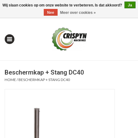
Wij slaan cookies op om onze website te verbeteren. Is dat akkoord?
Ja
0 Artikelen - €0,00
Mijn account / Registreren
Nee
Meer over cookies »
Beschermkap + Stang DC40
HOME
/
BESCHERMKAP + STANG DC40
Home
| Alles om te Meten |
Alles om te Boren |