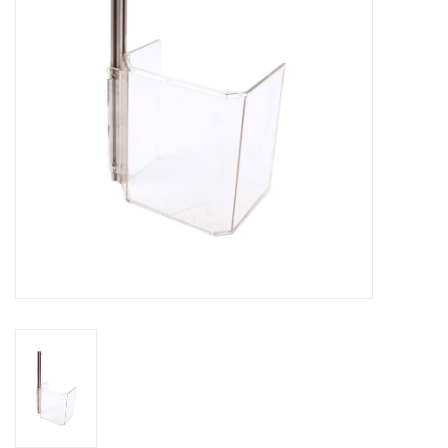
Alles om te Frezen |
Alles om te Draaien |
Alles om te Zagen |
Alles om te Lassen |
Schroefdraad snijden |
Veiligheid |
Verspaanbaar materiaal |
Varia |