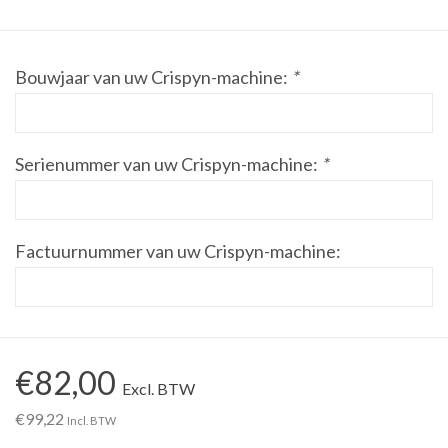
Werkplaatsinrichting |
Bouwjaar van uw Crispyn-machine:
*
Machines |
Cadeaubonnen &
Serienummer van uw Crispyn-machine:
*
Relatiegeschenken |
Onderdelen |
Factuurnummer van uw Crispyn-machine:
Oliën & Smeermiddelen |
TIPS & KENNIS
€82,00
Excl. BTW
€99,22
Incl. BTW