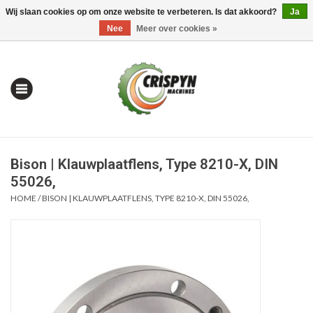
Wij slaan cookies op om onze website te verbeteren. Is dat akkoord?
Ja
0 Artikelen - €0,00
Mijn account / Registreren
Nee
Meer over cookies »
Bison | Klauwplaatflens, Type 8210-X, DIN
55026,
HOME
/
BISON | KLAUWPLAATFLENS, TYPE 8210-X, DIN 55026,
Home
| Alles om te Meten |
Alles om te Boren |