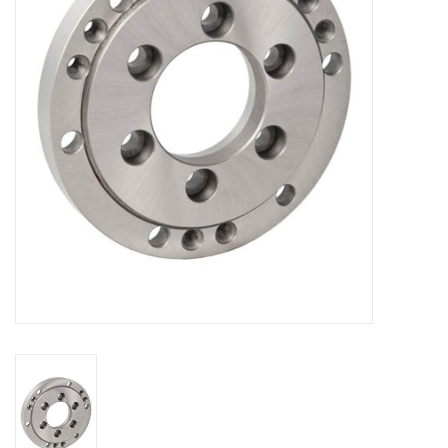
Alles om te Frezen |
Alles om te Draaien |
Alles om te Zagen |
Alles om te Lassen |
Schroefdraad snijden |
Veiligheid |
Verspaanbaar materiaal |
Varia |