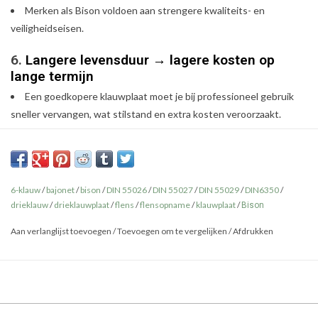
Merken als Bison voldoen aan strengere kwaliteits- en
veiligheidseisen.
6.
Langere levensduur → lagere kosten op
lange termijn
Een goedkopere klauwplaat moet je bij professioneel gebruik
sneller vervangen, wat stilstand en extra kosten veroorzaakt.
Een Klauwplaat van Bison kan bij goed gebruik tientallen jaren
meegaan.
6-klauw
/
bajonet
/
bison
/
DIN 55026
/
DIN 55027
/
DIN 55029
/
DIN6350
/
drieklauw
/
drieklauwplaat
/
flens
/
flensopname
/
klauwplaat
/
Bison
Waarom kiezen sommigen toch voor een
goedkopere variant?
Aan verlanglijst toevoegen
/
Toevoegen om te vergelijken
/
Afdrukken
Lagere aanschafprijs
: aantrekkelijk als je budget beperkt is of de
draaibank weinig wordt gebruikt
Lichte toepassingen
: bij hobbygebruik is een standaard meestal
voldoende