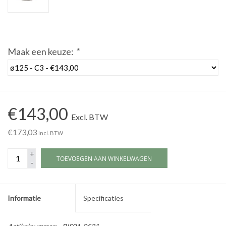
Werkplaatsinrichting |
Maak een keuze:
*
Machines |
Cadeaubonnen &
Relatiegeschenken |
€143,00
Excl. BTW
Onderdelen |
€173,03
Incl. BTW
Oliën & Smeermiddelen |
+
TOEVOEGEN AAN WINKELWAGEN
-
TIPS & KENNIS
Informatie
Specificaties