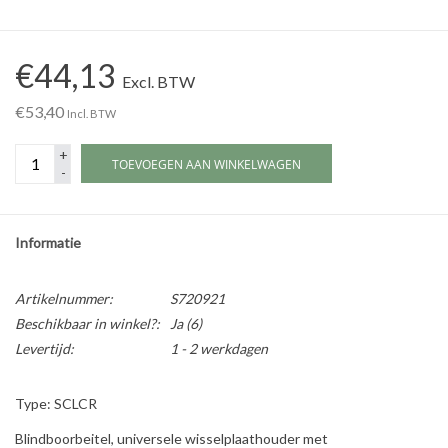
Werkplaatsinrichting |
€44,13
Excl. BTW
Machines |
€53,40
Incl. BTW
+
Cadeaubonnen &
TOEVOEGEN AAN WINKELWAGEN
-
Relatiegeschenken |
Onderdelen |
Informatie
Oliën & Smeermiddelen |
Artikelnummer:
S720921
Beschikbaar in winkel?:
Ja
(6)
Levertijd:
1 - 2 werkdagen
TIPS & KENNIS
Type: SCLCR
Blindboorbeitel, universele wisselplaathouder met