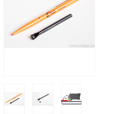
Alles om te Frezen |
Alles om te Draaien |
Alles om te Zagen |
Alles om te Lassen |
Schroefdraad snijden |
Veiligheid |
Verspaanbaar materiaal |
Varia |