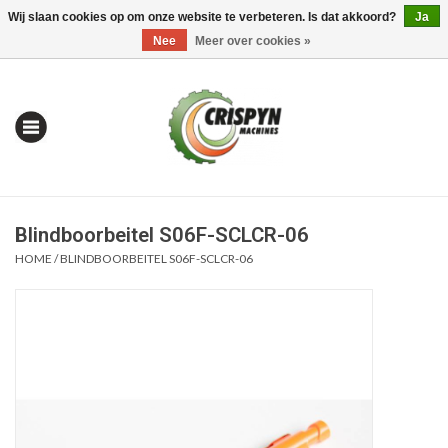
Wij slaan cookies op om onze website te verbeteren. Is dat akkoord?
Ja
0 Artikelen - €0,00
Mijn account / Registreren
Nee
Meer over cookies »
Blindboorbeitel S06F-SCLCR-06
HOME
/
BLINDBOORBEITEL S06F-SCLCR-06
Home
| Alles om te Meten |
Alles om te Boren |