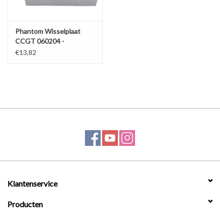
Phantom Wisselplaat
CCGT 060204 -
Aluminium
€13,82
Klantenservice
Producten