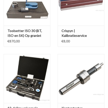
Toolsetter ISO 30 (BT,
Crispyn |
ISO en SK) Op graniet
Kalibratieservice
Gr00 400x200+ U
Machinewaterpas
€870,00
€8,00