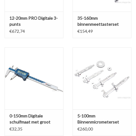
12-20mm PRO Digitale 3-
35-160mm
punts
binnenmeettasterset
binnenmicrometerset
€672,74
€154,49
IP65
0-150mm Digitale
5-100mm
schuifmaat met groot
Binnenmicrometerset
display x0,01mm
€32,35
€260,00