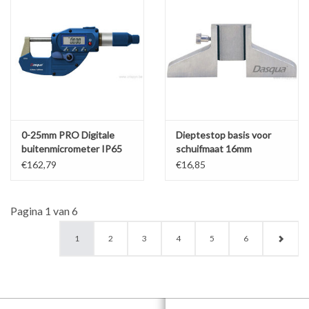
0-25mm PRO Digitale
Dieptestop basis voor
buitenmicrometer IP65
schuifmaat 16mm
x0,001mm Quick Move
€162,79
€16,85
Pagina 1 van 6
1
2
3
4
5
6