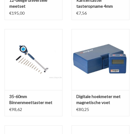
12-delige universele
Kantentaster
meetset
tasteropname 4mm
€195,00
€7,56
35-60mm
Digitale hoekmeter met
Binnenmeettaster met
magnetische voet
meetklok x0,01mm
€98,62
€80,25
x150mm