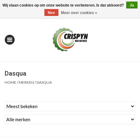
Wij slaan cookies op om onze website te verbeteren. Is dat akkoord?
Ja
0 Artikelen - €0,00
Mijn account / Registreren
Nee
Meer over cookies »
Dasqua
HOME
/
MERKEN
/
DASQUA
Home
| Alles om te Meten |
Alles om te Boren |