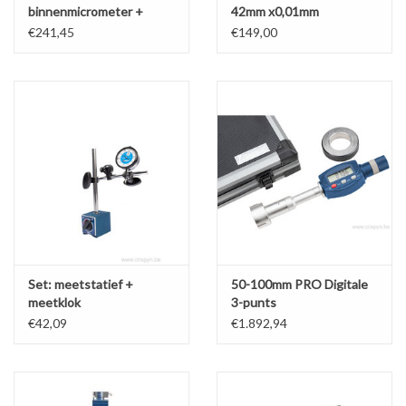
binnenmicrometer +
42mm x0,01mm
Kalibreerring
€241,45
€149,00
Set: meetstatief +
50-100mm PRO Digitale
meetklok
3-punts
binnenmicrometerset
€42,09
€1.892,94
IP65