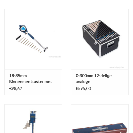
18-35mm
0-300mm 12-delige
Binnenmeettaster met
analoge
meetklok x0,01mm
buitenmicrometerset van
€98,62
€595,00
x150mm