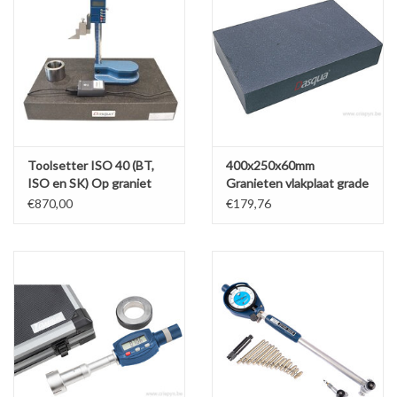
Toolsetter ISO 40 (BT,
400x250x60mm
ISO en SK) Op graniet
Granieten vlakplaat grade
Gr00 400x200+ U -
00
€870,00
€179,76