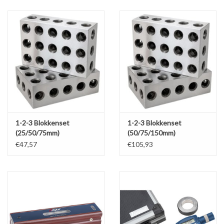
Alles om te Frezen |
Alles om te Draaien |
Alles om te Zagen |
Alles om te Lassen |
1-2-3 Blokkenset
1-2-3 Blokkenset
(25/50/75mm)
(50/75/150mm)
Schroefdraad snijden |
€47,57
€105,93
Veiligheid |
Verspaanbaar materiaal |
Varia |