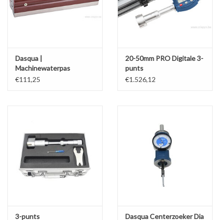
Werkplaatsinrichting |
Machines |
Dasqua |
20-50mm PRO Digitale 3-
Machinewaterpas
punts
binnenmicrometerset
Cadeaubonnen &
€111,25
€1.526,12
IP65
Relatiegeschenken |
Onderdelen |
Oliën & Smeermiddelen |
TIPS & KENNIS
3-punts
Dasqua Centerzoeker Dia