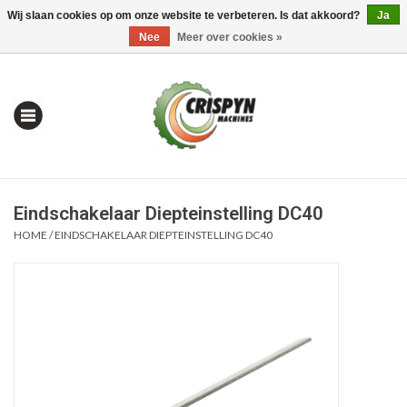
Wij slaan cookies op om onze website te verbeteren. Is dat akkoord?
Ja
0 Artikelen - €0,00
Mijn account / Registreren
Nee
Meer over cookies »
Eindschakelaar Diepteinstelling DC40
HOME
/
EINDSCHAKELAAR DIEPTEINSTELLING DC40
Home
| Alles om te Meten |
Alles om te Boren |