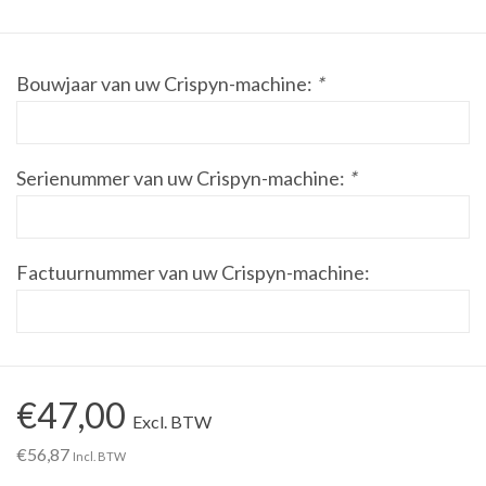
Werkplaatsinrichting |
Bouwjaar van uw Crispyn-machine:
*
Machines |
Cadeaubonnen &
Serienummer van uw Crispyn-machine:
*
Relatiegeschenken |
Onderdelen |
Factuurnummer van uw Crispyn-machine:
Oliën & Smeermiddelen |
TIPS & KENNIS
€47,00
Excl. BTW
€56,87
Incl. BTW