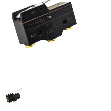
Alles om te Frezen |
Alles om te Draaien |
Alles om te Zagen |
Alles om te Lassen |
Schroefdraad snijden |
Veiligheid |
Verspaanbaar materiaal |
Varia |