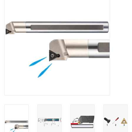
Alles om te Frezen |
Alles om te Draaien |
Alles om te Zagen |
Alles om te Lassen |
Schroefdraad snijden |
Veiligheid |
Verspaanbaar materiaal |
Varia |