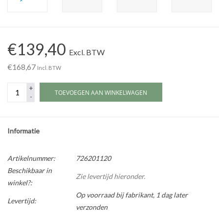
Werkplaatsinrichting |
€139,40
Machines |
Excl. BTW
€168,67
Incl. BTW
Cadeaubonnen &
+
Relatiegeschenken |
TOEVOEGEN AAN WINKELWAGEN
-
Onderdelen |
Informatie
Oliën & Smeermiddelen |
Artikelnummer:
726201120
Beschikbaar in
TIPS & KENNIS
Zie levertijd hieronder.
winkel?:
Op voorraad bij fabrikant, 1 dag later
Levertijd:
verzonden