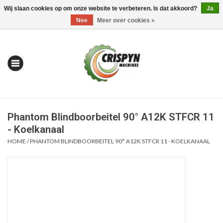
Wij slaan cookies op om onze website te verbeteren. Is dat akkoord?
Ja
0 Artikelen - €0,00
Mijn account / Registreren
Nee
Meer over cookies »
Phantom Blindboorbeitel 90° A12K STFCR 11
- Koelkanaal
HOME
/
PHANTOM BLINDBOORBEITEL 90° A12K STFCR 11 - KOELKANAAL
Home
| Alles om te Meten |
Alles om te Boren |