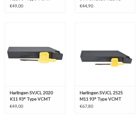
Type VCMT
€49,00
€44,90
Harlingen SVJCL 2020
Harlingen SVJCL 2525
K11 93° Type VCMT
M11 93° Type VCMT
€49,00
€67,80