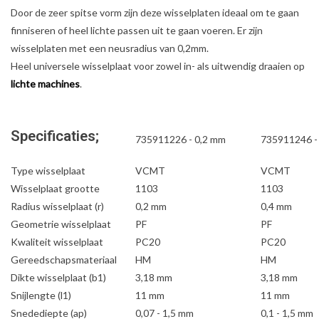
Door de zeer spitse vorm zijn deze wisselplaten ideaal om te gaan
finniseren of heel lichte passen uit te gaan voeren. Er zijn
wisselplaten met een neusradius van 0,2mm.
Heel universele wisselplaat voor zowel in- als uitwendig draaien op
lichte machines
.
Specificaties;
735911226 - 0,2 mm
735911246 -
Type wisselplaat
VCMT
VCMT
Wisselplaat grootte
1103
1103
Radius wisselplaat (r)
0,2 mm
0,4 mm
Geometrie wisselplaat
PF
PF
Kwaliteit wisselplaat
PC20
PC20
Gereedschapsmateriaal
HM
HM
Dikte wisselplaat (b1)
3,18 mm
3,18 mm
Snijlengte (l1)
11 mm
11 mm
Snedediepte (ap)
0,07 - 1,5 mm
0,1 - 1,5 mm