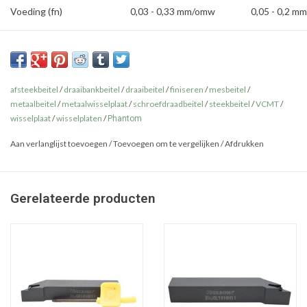
Voeding (fn)
0,03 - 0,33 mm/omw
0,05 - 0,2 m
afsteekbeitel
/
draaibankbeitel
/
draaibeitel
/
finiseren
/
mesbeitel
/
metaalbeitel
/
metaalwisselplaat
/
schroefdraadbeitel
/
steekbeitel
/
VCMT
/
wisselplaat
/
wisselplaten
/
Phantom
Aan verlanglijst toevoegen
/
Toevoegen om te vergelijken
/
Afdrukken
Gerelateerde producten