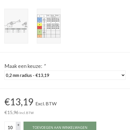
Werkplaatsinrichting |
Machines |
Cadeaubonnen &
Relatiegeschenken |
Maak een keuze:
*
Onderdelen |
Oliën & Smeermiddelen |
€13,19
TIPS & KENNIS
Excl. BTW
€15,96
Incl. BTW
+
TOEVOEGEN AAN WINKELWAGEN
-