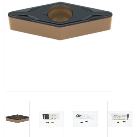
Alles om te Frezen |
Alles om te Draaien |
Alles om te Zagen |
Alles om te Lassen |
Schroefdraad snijden |
Veiligheid |
Verspaanbaar materiaal |
Varia |