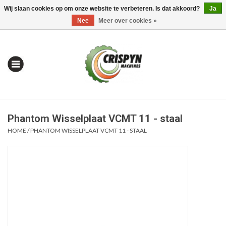
Wij slaan cookies op om onze website te verbeteren. Is dat akkoord?
Ja
0 Artikelen - €0,00
Mijn account / Registreren
Nee
Meer over cookies »
Phantom Wisselplaat VCMT 11 - staal
HOME
/
PHANTOM WISSELPLAAT VCMT 11 - STAAL
Home
| Alles om te Meten |
Alles om te Boren |