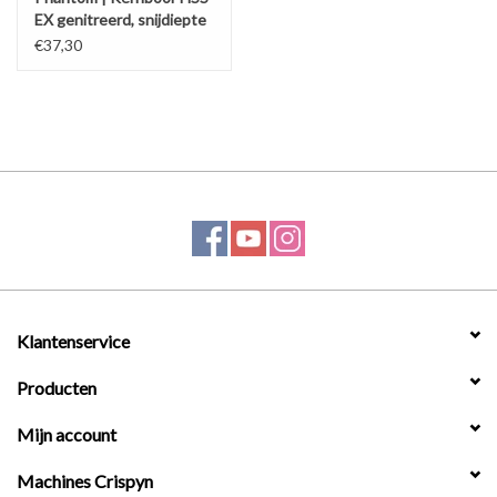
EX genitreerd, snijdiepte
55 mm
€37,30
Klantenservice
Producten
Mijn account
Machines Crispyn