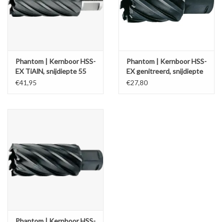
Phantom | Kernboor HSS-
Phantom | Kernboor HSS-
EX TiAlN, snijdiepte 55
EX genitreerd, snijdiepte
mm
30 mm
€41,95
€27,80
Phantom | Kernboor HSS-