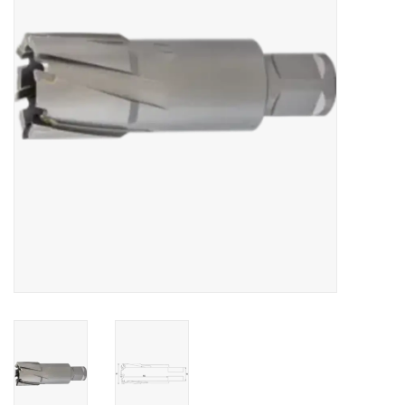
Alles om te Frezen |
Alles om te Draaien |
Alles om te Zagen |
Alles om te Lassen |
Schroefdraad snijden |
Veiligheid |
Verspaanbaar materiaal |
Varia |