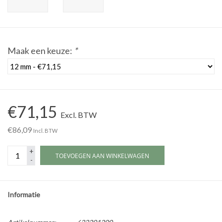
Werkplaatsinrichting |
Maak een keuze:
*
Machines |
Cadeaubonnen &
Relatiegeschenken |
€71,15
Excl. BTW
Onderdelen |
€86,09
Incl. BTW
Oliën & Smeermiddelen |
+
TOEVOEGEN AAN WINKELWAGEN
-
TIPS & KENNIS
Informatie