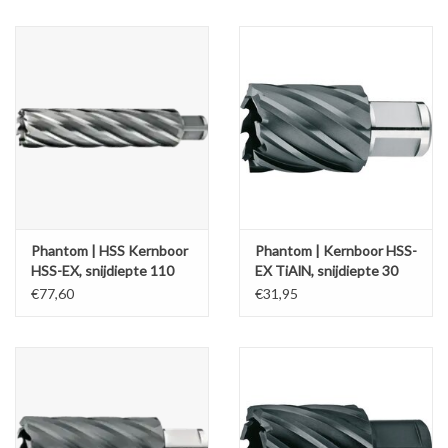
Phantom | HSS Kernboor
Phantom | Kernboor HSS-
HSS-EX, snijdiepte 110
EX TiAlN, snijdiepte 30
mm
mm
€77,60
€31,95