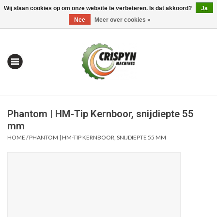
Wij slaan cookies op om onze website te verbeteren. Is dat akkoord?
Ja
0 Artikelen - €0,00
Mijn account / Registreren
Nee
Meer over cookies »
Phantom | HM-Tip Kernboor, snijdiepte 55
mm
HOME
/
PHANTOM | HM-TIP KERNBOOR, SNIJDIEPTE 55 MM
Home
| Alles om te Meten |
Alles om te Boren |