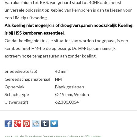
Van aluminium tot RVS, van gehard staal tot 40HRc, de meest
universele oplossing op gebied van kernboren is dan te kiezen voor
een HM-tip uitvoering.
Als koeling niet mogelijk is of droog verspanen noodzakelijk Koeling
is bij HSS kernboren essentieel.
Omdat koeling niet in alle situaties kan worden toegepast, is een
kernboor met HM-tip de oplossing. De HM-tip kan namelijk
extreem hoge temperaturen aan zonder koeling.
Snedediepte (ap)
40 mm
Gereedschapsmateriaal
HM
Oppervlak
Blank geslepen
Schachttype
Ø 19 mm, Weldon
Uitwerpstift
62.300.0054
hm
/
HM-tip
/
kenrboor
/
magneetboor
/
Phantom
/