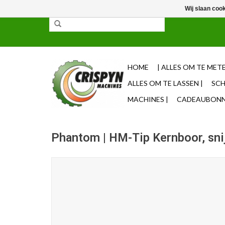
Wij slaan coo
✓ 85% uit voorraad leverbaar ✓ Op werkdagen vo
HOME
| ALLES OM TE METE
ALLES OM TE LASSEN |
SCH
MACHINES |
CADEAUBONNE
Phantom | HM-Tip Kernboor, sn