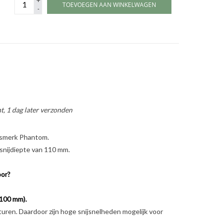
TOEVOEGEN AAN WINKELWAGEN
-
t, 1 dag later verzonden
tsmerk Phantom.
 snijdiepte van 110 mm.
oor?
 100 mm).
ren. Daardoor zijn hoge snijsnelheden mogelijk voor