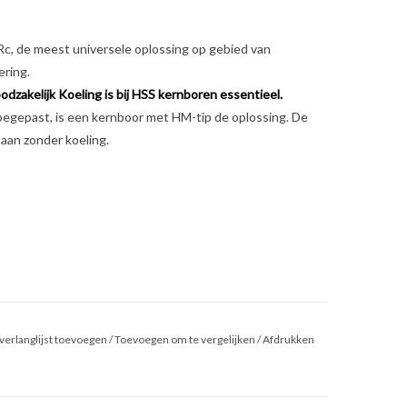
Rc, de meest universele oplossing op gebied van
ering.
odzakelijk Koeling is bij HSS kernboren essentieel.
toegepast, is een kernboor met HM-tip de oplossing. De
aan zonder koeling.
verlanglijst toevoegen
/
Toevoegen om te vergelijken
/
Afdrukken