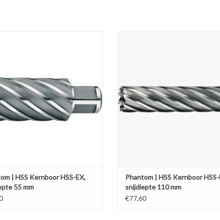
rnboor HSS-EX ongecoat, snijdiepte
HSS Kernboor HSS-EX ongecoat, sni
55 mm
110 mm
Kies uw gewenste diameter.
Kies uw gewenste diameter.
EVOEGEN AAN WINKELWAGEN
TOEVOEGEN AAN WINKELWA
om | HSS Kernboor HSS-EX,
Phantom | HSS Kernboor HSS-
iepte 55 mm
snijdiepte 110 mm
0
€77,60