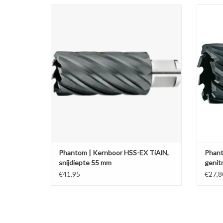
Kernboor HSS-EX, TiAlN gecoat, snijdiepte 55
Kernbo
mm
Kies uw gewenste diameter.
TOEVOEGEN AAN WINKELWAGEN
TO
Phantom | Kernboor HSS-EX TiAlN,
Phant
snijdiepte 55 mm
genit
€41,95
€27,8