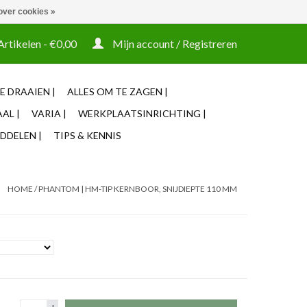
over cookies »
t tooling ook machines Zakelijke login mogelijk
Artikelen - €0,00
Mijn account / Registreren
E DRAAIEN |
ALLES OM TE ZAGEN |
AL |
VARIA |
WERKPLAATSINRICHTING |
DDELEN |
TIPS & KENNIS
HOME
/
PHANTOM | HM-TIP KERNBOOR, SNIJDIEPTE 110 MM
+