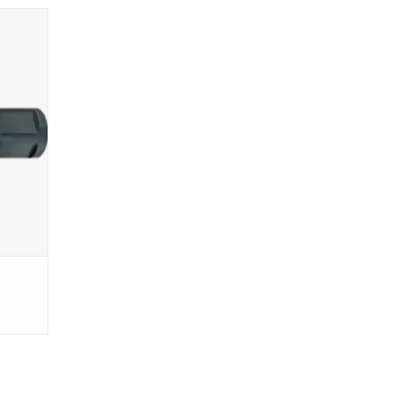
epte 55
GEN