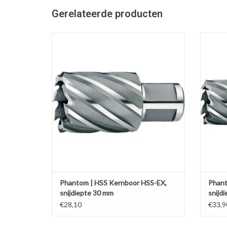
Gerelateerde producten
HSS Kernboor HSS-EX ongecoat, snijdiepte
HSS Ke
30 mm
Kies uw gewenste diameter.
TOEVOEGEN AAN WINKELWAGEN
TO
Phantom | HSS Kernboor HSS-EX,
Phant
snijdiepte 30 mm
snijd
€28,10
€33,9