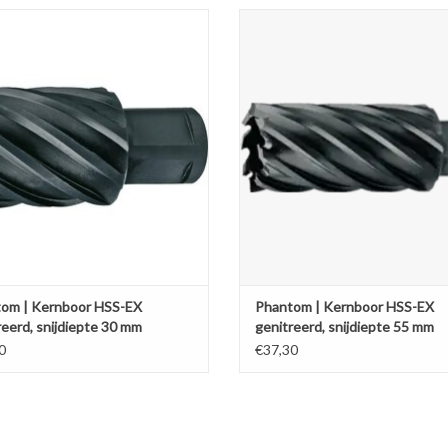
or HSS-EX, genitreerd, snijdiepte 30
Kernboor HSS-EX, genitreerd, snijdi
mm
mm
Kies uw gewenste diameter.
Kies uw gewenste diameter.
EVOEGEN AAN WINKELWAGEN
TOEVOEGEN AAN WINKELWA
om | Kernboor HSS-EX
Phantom | Kernboor HSS-EX
reerd, snijdiepte 30 mm
genitreerd, snijdiepte 55 mm
0
€37,30