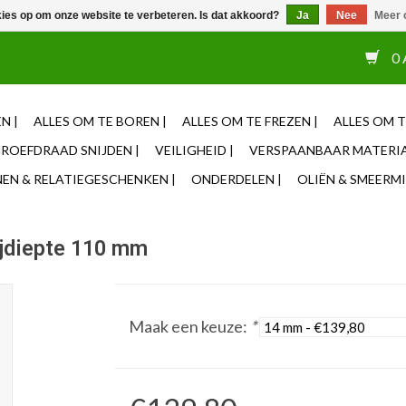
kies op om onze website te verbeteren. Is dat akkoord?
Ja
Nee
Meer 
or 12u besteld, zelfde dag verzonden ✓ Eigen adviseurs ✓ Naas
0 
N |
ALLES OM TE BOREN |
ALLES OM TE FREZEN |
ALLES OM T
ROEFDRAAD SNIJDEN |
VEILIGHEID |
VERSPAANBAAR MATERIA
N & RELATIEGESCHENKEN |
ONDERDELEN |
OLIËN & SMEERMI
ijdiepte 110 mm
Maak een keuze:
*