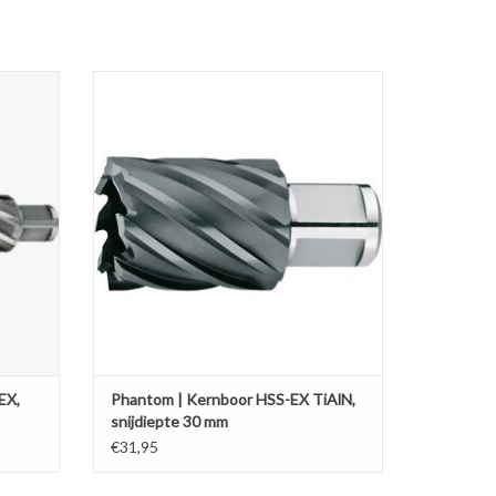
jdiepte
Kernboor HSS-EX, TiAlN gecoat, snijdiepte 30
mm
Kies uw gewenste diameter.
GEN
TOEVOEGEN AAN WINKELWAGEN
EX,
Phantom | Kernboor HSS-EX TiAlN,
snijdiepte 30 mm
€31,95