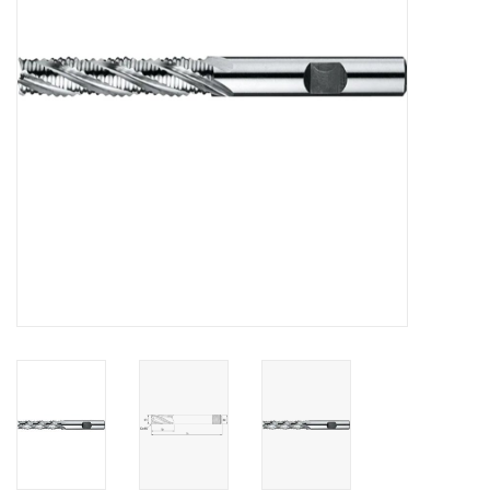
Alles om te Frezen |
Alles om te Draaien |
Alles om te Zagen |
Alles om te Lassen |
Schroefdraad snijden |
Veiligheid |
Verspaanbaar materiaal |
Varia |