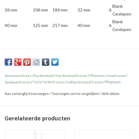
Blank
36 mm
106 mm
186 mm
32 mm
6
Geslepen
Blank
40 mm
125 mm
217 mm
40 mm
6
Geslepen
aluminiumfrees
/
hardmetaal
/
Hardmetaal frezen
/
Phantom
/
ruwfrezen
/
Spiebaanfrezen
/
TiCN
/
VHM frezen
/
volhardmetaal frezen
/
Phantom
Aan verlanglijst toevoegen
/
Toevoegen om te vergelijken
/
Afdrukken
Gerelateerde producten