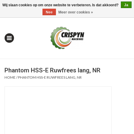
Wij slaan cookies op om onze website te verbeteren. Is dat akkoord?
Ja
0 Artikelen - €0,00
Mijn account / Registreren
Nee
Meer over cookies »
Phantom HSS-E Ruwfrees lang, NR
HOME
/
PHANTOM HSS-E RUWFREES LANG, NR
Home
| Alles om te Meten |
Alles om te Boren |