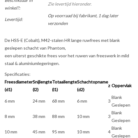
Beschikbaar in
Zie levertijd hieronder.
winkel?:
Op voorraad bij fabrikant, 1 dag later
Levertijd:
verzonden
De HSS-E (Cobalt), M42-stalen HR lange ruwfrees met blank
geslepen schacht van Phantom,
een uiterst geschikte frees voor het ruwen van freeswerk in mild
staal & aluminiumlegeringen.
Specificaties:
Freesdiameter
Snijlengte
Totaallengte
Schachtopname
z
Oppervlak
(d1)
(l2)
(l1)
(d2)
Blank
6 mm
24 mm
68 mm
6 mm
3
Geslepen
Blank
8 mm
38 mm
88 mm
10 mm
3
Geslepen
Blank
10 mm
45 mm
95 mm
10 mm
4
Geslepen