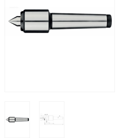
Alles om te Frezen |
Alles om te Draaien |
Alles om te Zagen |
Alles om te Lassen |
Schroefdraad snijden |
Veiligheid |
Verspaanbaar materiaal |
Varia |