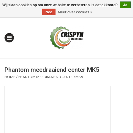
Wij slaan cookies op om onze website te verbeteren. Is dat akkoord?
Ja
0 Artikelen - €0,00
Mijn account / Registreren
Nee
Meer over cookies »
Phantom meedraaiend center MK5
HOME
/
PHANTOM MEEDRAAIEND CENTER MK5
Home
| Alles om te Meten |
Alles om te Boren |