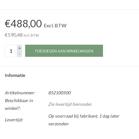
Werkplaatsinrichting |
€488,00
Excl. BTW
Machines |
€590,48
Incl. BTW
+
Cadeaubonnen &
TOEVOEGEN AAN WINKELWAGEN
-
Relatiegeschenken |
Onderdelen |
Informatie
Oliën & Smeermiddelen |
Artikelnummer:
852100500
Beschikbaar in
Zie levertijd hieronder.
winkel?:
TIPS & KENNIS
Op voorraad bij fabrikant, 1 dag later
Levertijd:
verzonden