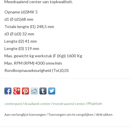
Meedraaiend center van topkwaliteit.
Opname (d2)MK 5
d1 Ø (d1)68 mm
Totale lengte (l1) 248,5 mm
d3 Ø (d3) 32 mm
Lengte (l2) 41 mm
Lengte (l3) 119 mm
Max. gewicht kg werkstuk (F (Kg)) 1600 Kg
Max. RPM (RPM) 4300 omw/min
Rondloopnauwkeurigheid (Tol.)0‚01
centerpunt
/
draaibank center
/
meedraaiend center
/
Phantom
Aan verlanglijst toevoegen
/
Toevoegen om te vergelijken
/
Afdrukken