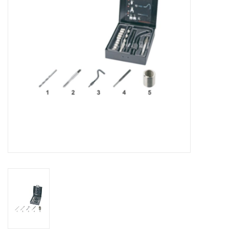
Alles om te Frezen |
Alles om te Draaien |
Alles om te Zagen |
Alles om te Lassen |
Schroefdraad snijden |
Veiligheid |
Verspaanbaar materiaal |
Varia |