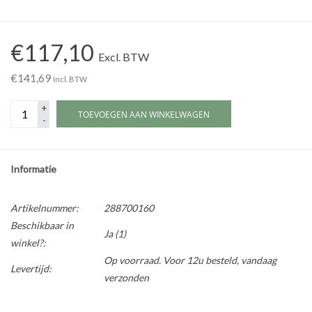
Werkplaatsinrichting |
€117,10
Excl. BTW
Machines |
€141,69
Incl. BTW
+
Cadeaubonnen &
TOEVOEGEN AAN WINKELWAGEN
-
Relatiegeschenken |
Onderdelen |
Informatie
Oliën & Smeermiddelen |
Artikelnummer:
288700160
Beschikbaar in
Ja
(1)
winkel?:
TIPS & KENNIS
Op voorraad. Voor 12u besteld, vandaag
Levertijd:
verzonden